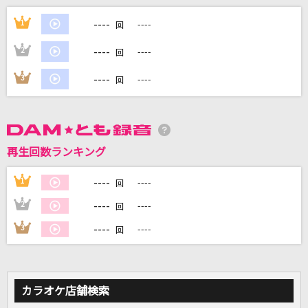
[生音]あぁ… あんた川
----
1
----
回
石川さゆり
----
2
----
回
田園
----
3
----
回
玉置浩二
白日
King Gnu
再生回数ランキング
Destin Histoire
----
1
----
回
yoshiki*lisa
----
2
----
回
もっと見る
----
3
----
回
DAMの新曲・ランキングなど
カラオケ最新情報をチェック！
カラオケ店舗検索