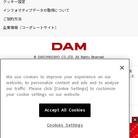
クッキー設定
インフォマティブデータの取得について
ご契約方法
企業情報（コーポレートサイト）
© DAIICHIKOSHO CO.,LTD. All Rights Reserved.
このサイトに掲載されている一切の文章・画像・写真・動画・音声等を、手段や形態
を問わず、著作権法の定める範囲を超えて無断で複製、転載、ファイル化などすること
We use cookies to improve your experience on our
を禁じます。
website, to personalize content and ads and to analyze
our traffic. Please click [Cookie Settings] to customize
楽曲及びコンテンツは、機種によりご利用いただけない場合があります。
your cookie settings on our website.
楽曲及びコンテンツの配信日、配信内容が変更になる場合があります。
楽曲によりMYリスト保存ができない場合があります。
Accept All Cookies
JASRAC許諾番号
6602250213Y31015 6602250112Y38026 6602250240Y31015
6602250241Y45122
Cookies Settings
NexTone許諾番号
ID000002945 ID000002947 ID000002937 ID000002938