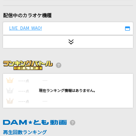
I Would [アイ・ウッド]
One Direction
配信中のカラオケ機種
[生音]恋人ごっこ
LIVE DAM WAO!
マカロニえんぴつ
希望の唄
FUNKY MONKEY BABYS
夢をあきらめないで
岡村孝子
----
----
1
点
----
----
2
点
lulu.
----
----
3
点
Mrs. GREEN APPLE
エミ ～本当の友だち～
8utterfly
再生回数ランキング