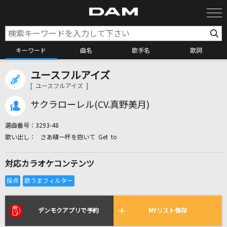
キーワード
曲名
歌手名
歌詞
ユースフルアイズ
カラオケ検索
[ ユースフルアイズ ]
サクラローレル(CV.真野美月)
カラオケ店舗検索
選曲番号：
3293-48
さあ精一杯を抱いて Get to
カラオケリクエスト
対応カラオケコンテンツ
全国りれき
リアルタイムで歌われている曲の一覧
デンモクアプリで予約
MYリスト保存