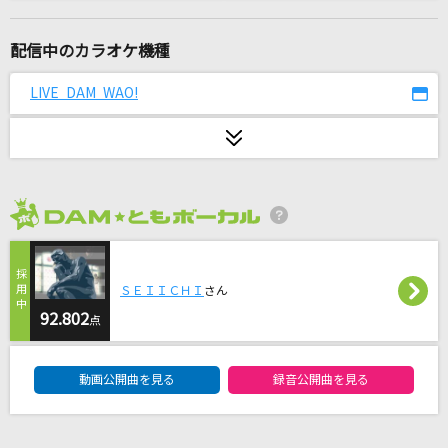
然らば
マカロニえんぴつ
配信中のカラオケ機種
[生音]ツキミソウ
LIVE DAM WAO!
Novelbright
[生音]カブトムシ
aiko
2026年8月度
夏祭り恋慕う
＝LOVE
ＳＥＩＩＣＨＩ
さん
Sincerely
92.802
点
TRUE
DAM★ともボーカルエントリーランキング
動画公開曲を見る
録音公開曲を見る
夢見る恋人たち
山内惠介