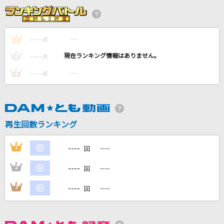
フロリジナル
Mrs. GREEN APPLE
----
----
1
点
[生音]レイニーブルー
----
----
2
点
徳永英明
----
----
3
点
[生音]HOT LIMIT
T.M.Revolution
ビリミリオン
再生回数ランキング
優里
----
1
----
回
もっと見る
----
2
----
回
DAMの新曲・ランキングなど
----
3
----
回
カラオケ最新情報をチェック！