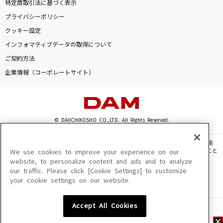
特定商取引法に基づく表示
プライバシーポリシー
クッキー設定
インフォマティブデータの取得について
ご契約方法
企業情報（コーポレートサイト）
© DAIICHIKOSHO CO.,LTD. All Rights Reserved.
このサイトに掲載されている一切の文章・画像・写真・動画・音声等を、手段や形態
を問わず、著作権法の定める範囲を超えて無断で複製、転載、ファイル化などすること
We use cookies to improve your experience on our
を禁じます。
website, to personalize content and ads and to analyze
our traffic. Please click [Cookie Settings] to customize
楽曲及びコンテンツは、機種によりご利用いただけない場合があります。
your cookie settings on our website.
楽曲及びコンテンツの配信日、配信内容が変更になる場合があります。
楽曲によりMYリスト保存ができない場合があります。
Accept All Cookies
JASRAC許諾番号
6602250213Y31015 6602250112Y38026 6602250240Y31015
6602250241Y45122