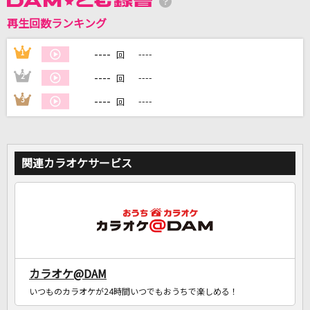
再生回数ランキング
DAMに会員登録・ログインして
カラオケをもっと楽しもう！
----
1
----
回
----
2
----
回
----
3
----
回
自宅でカラオケ歌い放題！
家族や友達と一緒に！練習にも！
関連カラオケサービス
カラオケ@DAM
いつものカラオケが24時間いつでもおうちで楽しめる！