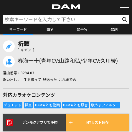
キーワード
曲名
歌手名
歌詞
祈願
カラオケ検索
[ キガン ]
春海一十(青年CV:山路和弘/少年CV:久川綾)
カラオケ店舗検索
選曲番号：
3294-03
手を振って 見送った これまでの
カラオケリクエスト
対応カラオケコンテンツ
全国りれき
リアルタイムで歌われている曲の一覧
デンモクアプリで予約
MYリスト保存