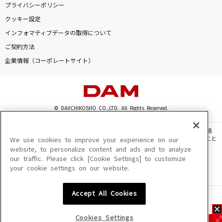
プライバシーポリシー
クッキー設定
インフォマティブデータの取得について
ご契約方法
企業情報（コーポレートサイト）
© DAIICHIKOSHO CO.,LTD. All Rights Reserved.
このサイトに掲載されている一切の文章・画像・写真・動画・音声等を、手段や形態
を問わず、著作権法の定める範囲を超えて無断で複製、転載、ファイル化などすること
We use cookies to improve your experience on our
を禁じます。
website, to personalize content and ads and to analyze
our traffic. Please click [Cookie Settings] to customize
楽曲及びコンテンツは、機種によりご利用いただけない場合があります。
your cookie settings on our website.
楽曲及びコンテンツの配信日、配信内容が変更になる場合があります。
楽曲によりMYリスト保存ができない場合があります。
Accept All Cookies
JASRAC許諾番号
6602250213Y31015 6602250112Y38026 6602250240Y31015
6602250241Y45122
Cookies Settings