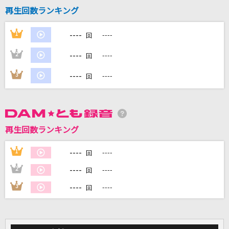
再生回数ランキング
運命
sumika
----
1
----
回
----
2
----
[生音]366日
回
HY
----
3
----
回
黎明ハイドアウト
TENRIN
再生回数ランキング
[生音]TSUNAMI
サザンオールスターズ
----
1
----
回
----
2
----
もっと見る
回
----
3
----
回
DAMの新曲・ランキングなど
カラオケ最新情報をチェック！