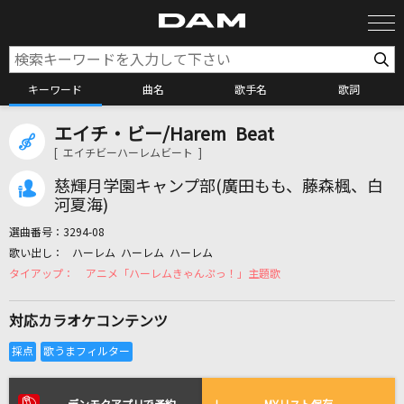
キーワード
曲名
歌手名
歌詞
エイチ・ビー/Harem Beat
カラオケ検索
[ エイチビーハーレムビート ]
慈輝月学園キャンプ部(廣田もも、藤森楓、白
カラオケ店舗検索
河夏海)
選曲番号：
3294-08
ハーレム ハーレム ハーレム
カラオケリクエスト
アニメ「ハーレムきゃんぷっ！」主題歌
対応カラオケコンテンツ
全国りれき
リアルタイムで歌われている曲の一覧