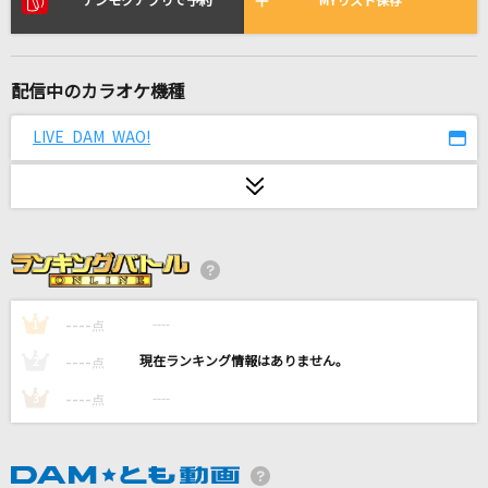
デンモクアプリで予約
MYリスト保存
BOW AND ARROW(「メダリスト」アニメバー
ジョン)
米津玄師
配信中のカラオケ機種
チャンピオンロード
LIVE DAM WAO!
んだほ & ぺけたん from Fischer's
くるみ
Mr.Children
The Everlasting Guilty Crown
EGOIST
----
----
1
点
----
ミックスナッツ
----
2
点
Official髭男dism
----
----
3
点
愛は暗闇の中で(New Ver.)
ZARD