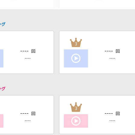
ング
3
----
----
回
回
----
----
ング
3
----
----
回
回
----
----