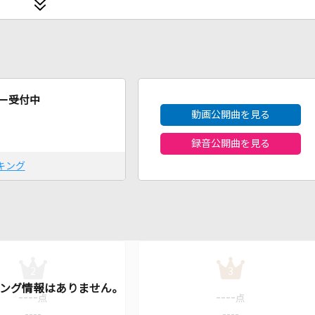
2026年8月度
ー受付中
動画公開曲を見る
録音公開曲を見る
キング
2
3
----
----
点
点
----
----