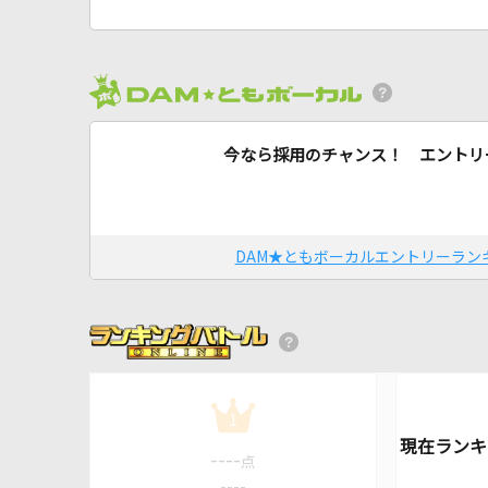
今なら採用のチャンス！ エントリ
DAM★ともボーカルエントリーラン
1
----
点
----