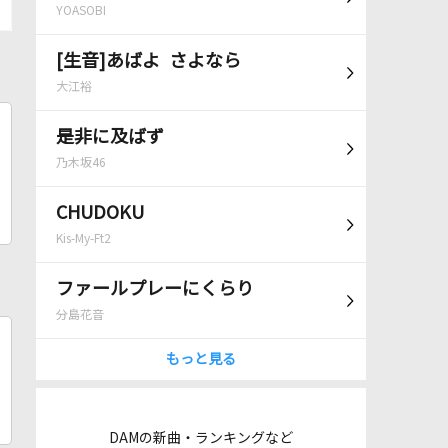
YOASOBI
[生音]あばよ さよなら
大江裕
是非に及ばず
乃木坂46
CHUDOKU
Kis-My-Ft2
ファールプレーにくらり
分島花音
もっと見る
DAMの新曲・ランキングなど