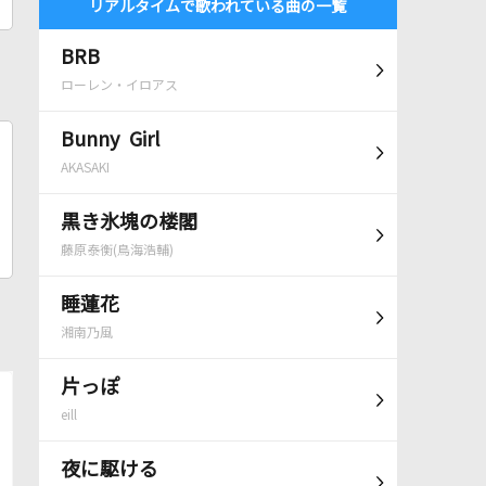
リアルタイムで歌われている曲の一覧
BRB
ローレン・イロアス
Bunny Girl
AKASAKI
黒き氷塊の楼閣
藤原泰衡(鳥海浩輔)
睡蓮花
湘南乃風
片っぽ
eill
夜に駆ける