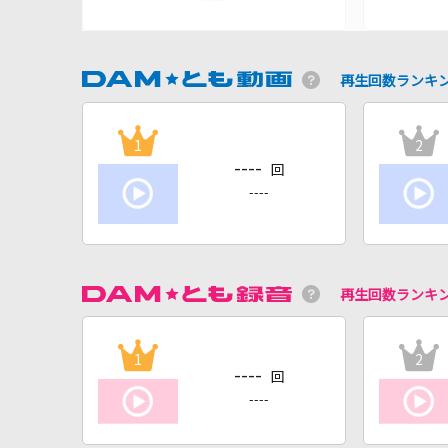
再生回数ランキ
1
2
----
回
----
再生回数ランキ
1
2
----
回
----