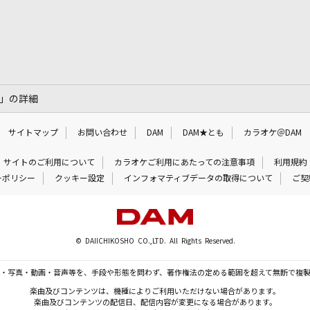
)」の詳細
サイトマップ
お問い合わせ
DAM
DAM★とも
カラオケ＠DAM
サイトのご利用について
カラオケご利用にあたっての注意事項
利用規約
ーポリシー
クッキー設定
インフォマティブデータの取得について
ご契
© DAIICHIKOSHO CO.,LTD. All Rights Reserved.
・写真・動画・音声等を、手段や形態を問わず、著作権法の定める範囲を超えて無断で複
楽曲及びコンテンツは、機種によりご利用いただけない場合があります。
楽曲及びコンテンツの配信日、配信内容が変更になる場合があります。