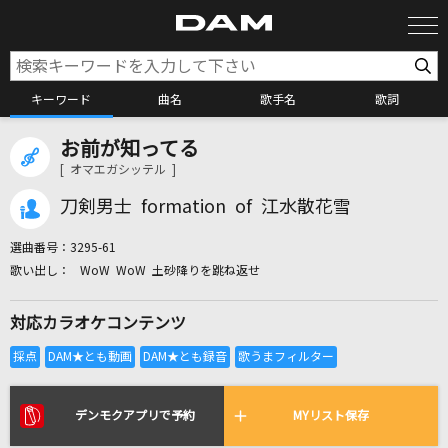
キーワード
曲名
歌手名
歌詞
お前が知ってる
カラオケ検索
[ オマエガシッテル ]
刀剣男士 formation of 江水散花雪
カラオケ店舗検索
選曲番号：
3295-61
WoW WoW 土砂降りを跳ね返せ
カラオケリクエスト
対応カラオケコンテンツ
全国りれき
リアルタイムで歌われている曲の一覧
デンモクアプリで予約
MYリスト保存