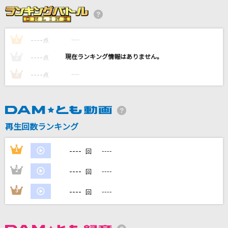
花束のかわりにメロディーを
清水翔太
----
----
1
点
桜晴
----
----
2
点
優里
----
----
3
点
[生音]茜さす
Aimer(エメ)
[生音]長い髪
再生回数ランキング
FOMARE
----
1
----
回
もっと見る
----
2
----
回
DAMの新曲・ランキングなど
----
3
----
回
カラオケ最新情報をチェック！