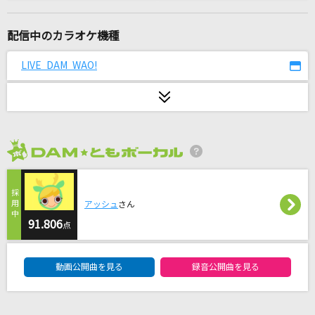
[生音]冬の稲妻
ALICE(アリス)
配信中のカラオケ機種
[生音]長い夜
LIVE DAM WAO!
松山千春
スターマイン
Da-iCE
2026年8月度
歩道橋
乃木坂46
アッシュ
さん
[生音]ツキミソウ
91.806
点
Novelbright
DAM★ともボーカルエントリーランキング
動画公開曲を見る
録音公開曲を見る
シャボン
原 由子