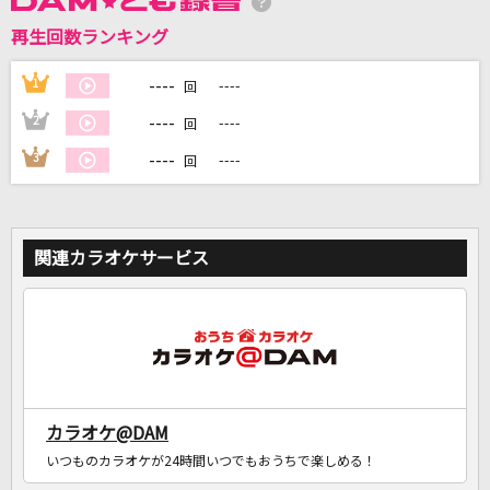
再生回数ランキング
DAMに会員登録・ログインして
カラオケをもっと楽しもう！
----
1
----
回
----
2
----
回
----
3
----
回
自宅でカラオケ歌い放題！
家族や友達と一緒に！練習にも！
関連カラオケサービス
カラオケ@DAM
いつものカラオケが24時間いつでもおうちで楽しめる！