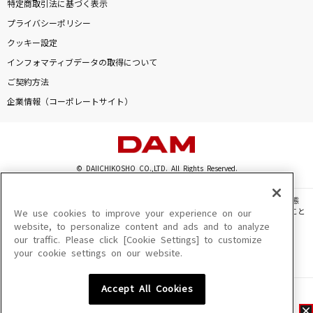
特定商取引法に基づく表示
プライバシーポリシー
クッキー設定
インフォマティブデータの取得について
ご契約方法
企業情報（コーポレートサイト）
© DAIICHIKOSHO CO.,LTD. All Rights Reserved.
このサイトに掲載されている一切の文章・画像・写真・動画・音声等を、手段や形態
を問わず、著作権法の定める範囲を超えて無断で複製、転載、ファイル化などすること
We use cookies to improve your experience on our
を禁じます。
website, to personalize content and ads and to analyze
our traffic. Please click [Cookie Settings] to customize
楽曲及びコンテンツは、機種によりご利用いただけない場合があります。
your cookie settings on our website.
楽曲及びコンテンツの配信日、配信内容が変更になる場合があります。
楽曲によりMYリスト保存ができない場合があります。
Accept All Cookies
JASRAC許諾番号
6602250213Y31015 6602250112Y38026 6602250240Y31015
6602250241Y45122