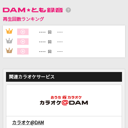
DAMに会員登録・ログインして
再生回数ランキング
カラオケをもっと楽しもう！
----
1
----
回
----
2
----
回
----
3
----
回
自宅でカラオケ歌い放題！
家族や友達と一緒に！練習にも！
関連カラオケサービス
カラオケ@DAM