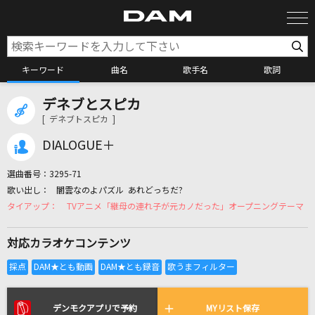
キーワード
曲名
歌手名
歌詞
デネブとスピカ
カラオケ検索
[ デネブトスピカ ]
DIALOGUE＋
カラオケ店舗検索
選曲番号：
3295-71
闇雲なのよパズル あれどっちだ?
カラオケリクエスト
TVアニメ「継母の連れ子が元カノだった」オープニングテーマ
対応カラオケコンテンツ
全国りれき
リアルタイムで歌われている曲の一覧
デンモクアプリで予約
MYリスト保存