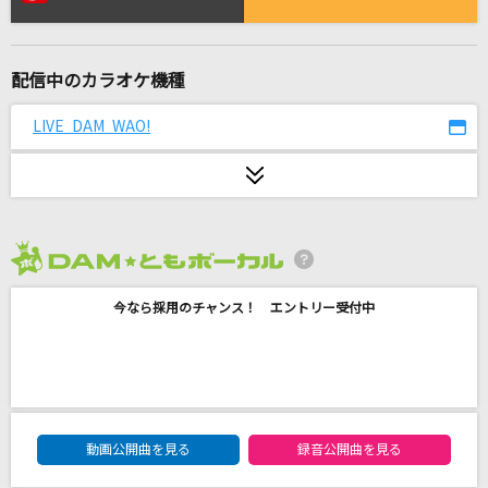
[生音]雪月花
ヤングスキニー
配信中のカラオケ機種
リライト
ASIAN KUNG-FU GENERATION
LIVE DAM WAO!
愛をこめて花束を
Superfly
カムパネルラ(ビデオクリップバージョン)
2026年8月度
米津玄師
今なら採用のチャンス！ エントリー受付中
Flag
NOISEMAKER
ゴールデンタイムラバー
DAM★ともボーカルエントリーランキング
動画公開曲を見る
録音公開曲を見る
スキマスイッチ