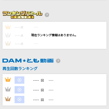
[生音]絆ノ奇跡
MAN WITH A MISSION × milet
[生音]コネクト
----
----
1
点
ClariS
----
----
2
点
[生音]ただ君に晴れ
----
----
3
点
ヨルシカ
[生音]クリスマスキャロルの頃には
稲垣潤一
再生回数ランキング
もっと見る
----
1
----
回
----
2
----
回
DAMの新曲・ランキングなど
カラオケ最新情報をチェック！
----
3
----
回