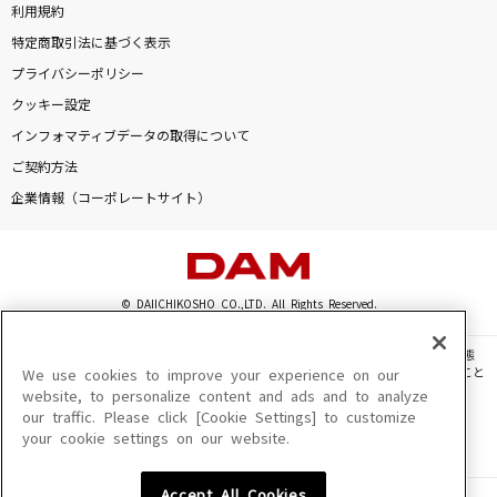
利用規約
特定商取引法に基づく表示
プライバシーポリシー
クッキー設定
インフォマティブデータの取得について
ご契約方法
企業情報（コーポレートサイト）
© DAIICHIKOSHO CO.,LTD. All Rights Reserved.
このサイトに掲載されている一切の文章・画像・写真・動画・音声等を、手段や形態
を問わず、著作権法の定める範囲を超えて無断で複製、転載、ファイル化などすること
We use cookies to improve your experience on our
を禁じます。
website, to personalize content and ads and to analyze
our traffic. Please click [Cookie Settings] to customize
楽曲及びコンテンツは、機種によりご利用いただけない場合があります。
your cookie settings on our website.
楽曲及びコンテンツの配信日、配信内容が変更になる場合があります。
楽曲によりMYリスト保存ができない場合があります。
Accept All Cookies