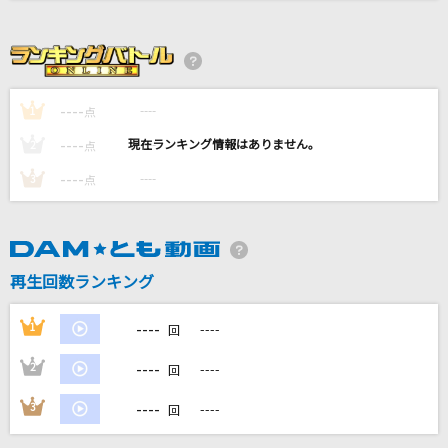
Flag
NOISEMAKER
このまま君だけを奪い去りたい
----
----
1
点
DEEN
----
----
2
点
[生音]水平線
----
----
3
点
back number
さよならエレジー
菅田将暉
再生回数ランキング
もっと見る
----
1
----
回
----
2
----
回
DAMの新曲・ランキングなど
カラオケ最新情報をチェック！
----
3
----
回