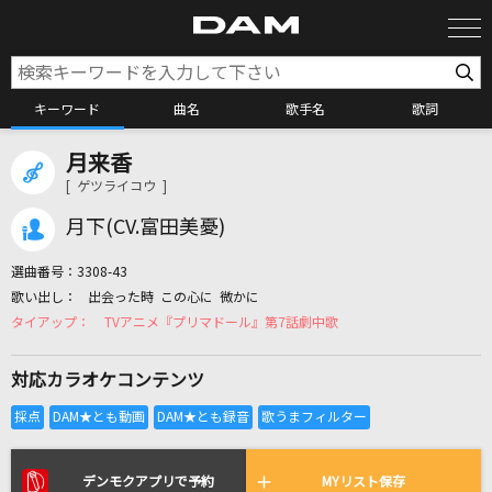
キーワード
曲名
歌手名
歌詞
月来香
カラオケ検索
[ ゲツライコウ ]
月下(CV.富田美憂)
カラオケ店舗検索
選曲番号：
3308-43
出会った時 この心に 微かに
カラオケリクエスト
TVアニメ『プリマドール』第7話劇中歌
対応カラオケコンテンツ
全国りれき
リアルタイムで歌われている曲の一覧
デンモクアプリで予約
MYリスト保存