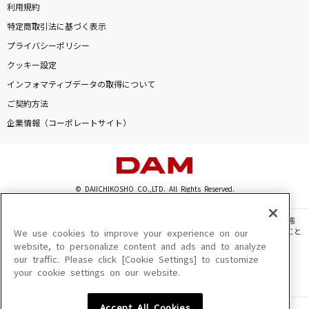
利用規約
特定商取引法に基づく表示
プライバシーポリシー
クッキー設定
インフォマティブデータの取得について
ご契約方法
企業情報（コーポレートサイト）
© DAIICHIKOSHO CO.,LTD. All Rights Reserved.
このサイトに掲載されている一切の文章・画像・写真・動画・音声等を、手段や形態
を問わず、著作権法の定める範囲を超えて無断で複製、転載、ファイル化などすること
We use cookies to improve your experience on our
を禁じます。
website, to personalize content and ads and to analyze
our traffic. Please click [Cookie Settings] to customize
楽曲及びコンテンツは、機種によりご利用いただけない場合があります。
your cookie settings on our website.
楽曲及びコンテンツの配信日、配信内容が変更になる場合があります。
楽曲によりMYリスト保存ができない場合があります。
Accept All Cookies