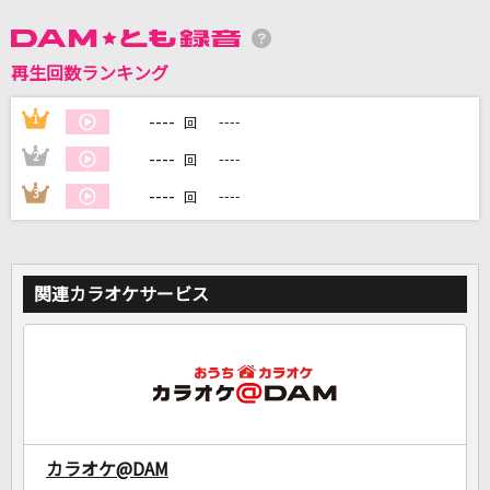
DAMに会員登録・ログインして
再生回数ランキング
カラオケをもっと楽しもう！
----
1
----
回
----
2
----
回
----
3
----
回
自宅でカラオケ歌い放題！
家族や友達と一緒に！練習にも！
関連カラオケサービス
カラオケ@DAM