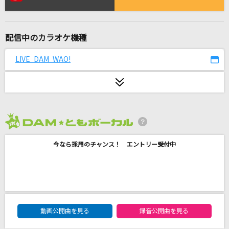
アスノヨゾラ哨戒班
Orangestar feat.IA
配信中のカラオケ機種
Missing
BE:FIRST
LIVE DAM WAO!
[生音]ただ君に晴れ
ヨルシカ
感電(ビデオクリップバージョン)
2026年8月度
米津玄師
今なら採用のチャンス！ エントリー受付中
[生音]Time after time ～花舞う街で～
倉木麻衣
Yes! 東京
DAM★ともボーカルエントリーランキング
動画公開曲を見る
録音公開曲を見る
EBiDAN (恵比寿学園男子部)