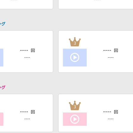
ング
3
----
----
回
回
----
----
ング
3
----
----
回
回
----
----