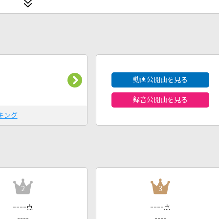
2026年8月度
動画公開曲を見る
録音公開曲を見る
キング
2
3
----
----
点
点
----
----