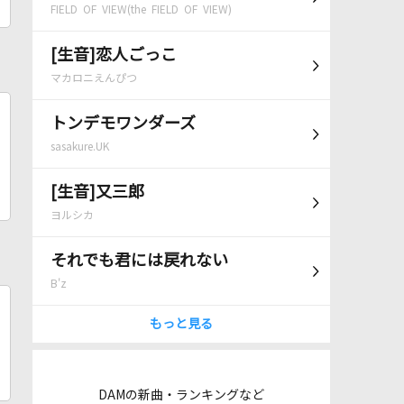
FIELD OF VIEW(the FIELD OF VIEW)
[生音]恋人ごっこ
マカロニえんぴつ
トンデモワンダーズ
sasakure.UK
[生音]又三郎
ヨルシカ
それでも君には戻れない
B'z
もっと見る
DAMの新曲・ランキングなど