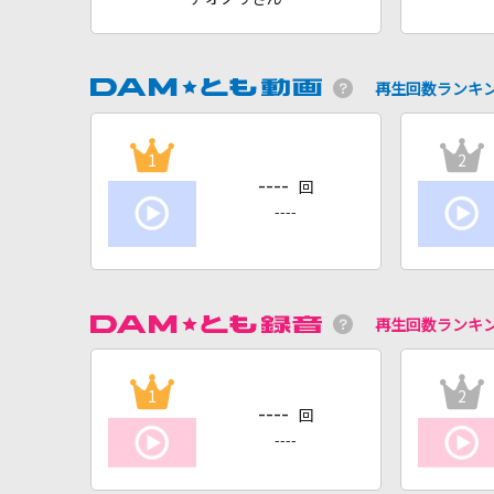
再生回数ランキ
1
2
----
回
----
再生回数ランキ
1
2
----
回
----