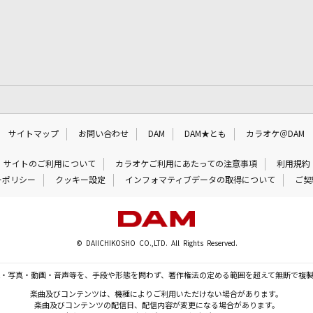
サイトマップ
お問い合わせ
DAM
DAM★とも
カラオケ＠DAM
サイトのご利用について
カラオケご利用にあたっての注意事項
利用規約
ーポリシー
クッキー設定
インフォマティブデータの取得について
ご契
© DAIICHIKOSHO CO.,LTD. All Rights Reserved.
・写真・動画・音声等を、手段や形態を問わず、著作権法の定める範囲を超えて無断で複
楽曲及びコンテンツは、機種によりご利用いただけない場合があります。
楽曲及びコンテンツの配信日、配信内容が変更になる場合があります。