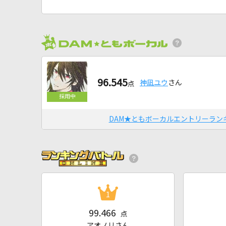
96.545
神凪ユウ
さん
点
DAM★ともボーカルエントリーラン
1
99.466
点
アオノリさん