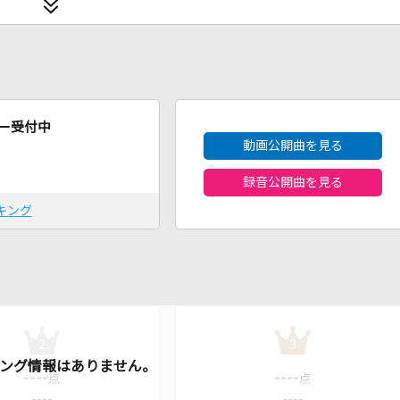
2026年8月度
ー受付中
動画公開曲を見る
録音公開曲を見る
キング
2
3
----
----
点
点
----
----