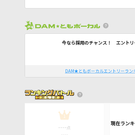
今なら採用のチャンス！ エントリ
DAM★ともボーカルエントリーラン
1
----
点
----