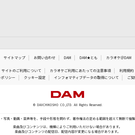
サイトマップ
お問い合わせ
DAM
DAM★とも
カラオケ＠DAM
サイトのご利用について
カラオケご利用にあたっての注意事項
利用規約
ーポリシー
クッキー設定
インフォマティブデータの取得について
ご契
© DAIICHIKOSHO CO.,LTD. All Rights Reserved.
・写真・動画・音声等を、手段や形態を問わず、著作権法の定める範囲を超えて無断で複
楽曲及びコンテンツは、機種によりご利用いただけない場合があります。
楽曲及びコンテンツの配信日、配信内容が変更になる場合があります。