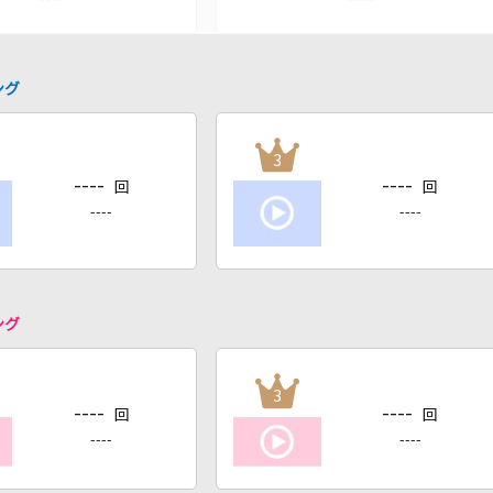
ング
3
----
----
回
回
----
----
ング
3
----
----
回
回
----
----