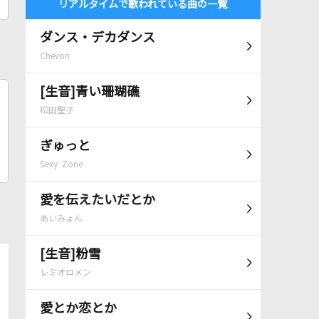
リアルタイムで歌われている曲の一覧
ダンス・デカダンス
Chevon
[生音]青い珊瑚礁
松田聖子
ぎゅっと
Sexy Zone
愛を伝えたいだとか
あいみょん
[生音]粉雪
レミオロメン
愛とか恋とか