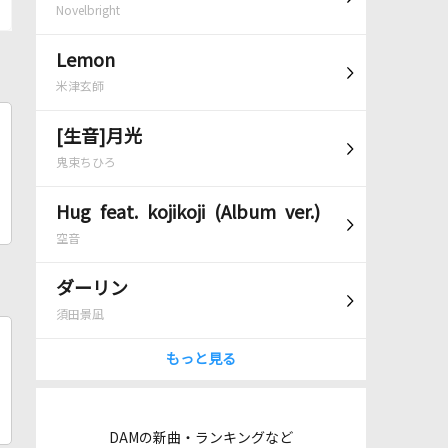
Novelbright
Lemon
米津玄師
[生音]月光
鬼束ちひろ
Hug feat. kojikoji (Album ver.)
空音
ダーリン
須田景凪
もっと見る
DAMの新曲・ランキングなど