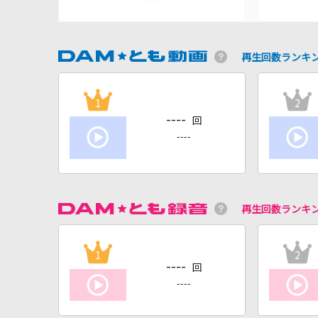
再生回数ランキ
1
2
----
回
----
再生回数ランキ
1
2
----
回
----