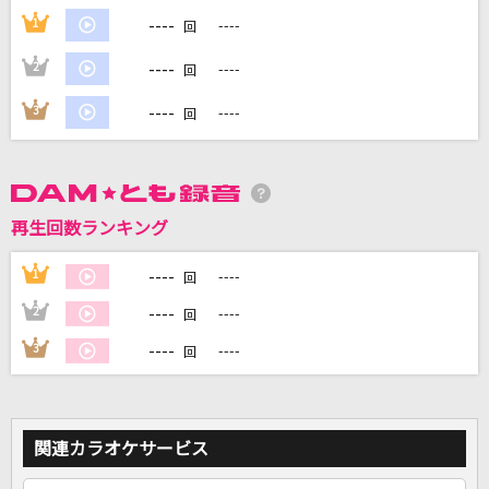
----
1
----
回
DAMに会員登録・ログインして
----
2
----
回
カラオケをもっと楽しもう！
----
3
----
回
自宅でカラオケ歌い放題！
家族や友達と一緒に！練習にも！
再生回数ランキング
----
1
----
回
----
2
----
回
----
3
----
回
関連カラオケサービス