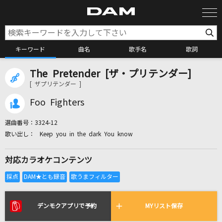
キーワード
曲名
歌手名
歌詞
The Pretender [ザ・プリテンダー]
カラオケ検索
[ ザプリテンダー ]
Foo Fighters
カラオケ店舗検索
選曲番号：
3324-12
Keep you in the dark You know
カラオケリクエスト
対応カラオケコンテンツ
全国りれき
リアルタイムで歌われている曲の一覧
デンモクアプリで予約
MYリスト保存