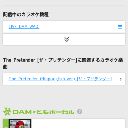
[生音]ひまわりの約束
秦 基博
配信中のカラオケ機種
[生音]長い夜
LIVE DAM WAO!
松山千春
桜晴
優里
The Pretender [ザ・プリテンダー]に関連するカラオケ楽
曲
New Message
B'z
The Pretender (Nipponglish ver.) [ザ・プリテンダー]
ホワイトノイズ
Blue Mash
[生音]しるし
2026年8月度
Mr.Children