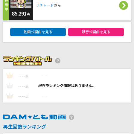
[プロオケ]なにが悪い
リチャード
さん
結束バンド
85.291
点
DAM★ともボーカルエントリーランキング
[生音]今日もサクラ舞う暁に
動画公開曲を見る
録音公開曲を見る
CHiCO with HoneyWorks
[生音]Hello,world!
BUMP OF CHICKEN
Sunday Morning
----
----
1
点
ILLIT
----
----
2
点
もっと見る
----
----
3
点
DAMの新曲・ランキングなど
カラオケ最新情報をチェック！
再生回数ランキング