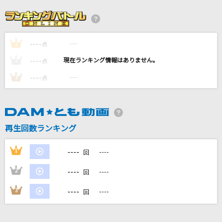
語りつぐ愛に
薬師丸ひろ子
----
----
1
勿忘草
点
ピコ
----
----
2
点
----
----
3
点
オレンジkiss
Snow Man
アンチファン
再生回数ランキング
高嶺のなでしこ
----
1
----
回
もっと見る
----
2
----
回
DAMの新曲・ランキングなど
----
3
----
回
カラオケ最新情報をチェック！