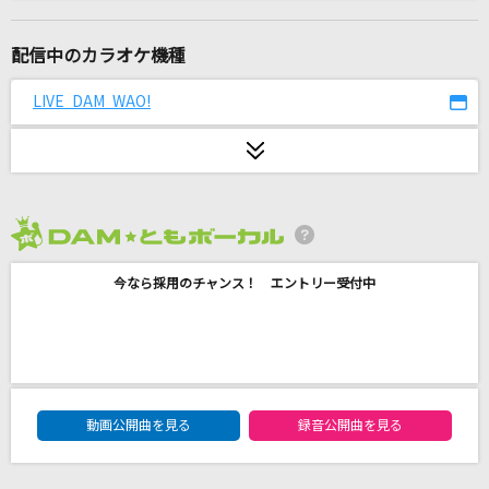
足りないハートビート
みなみまい from i.o.sound
配信中のカラオケ機種
[生音]限界突破×サバイバー
LIVE DAM WAO!
氷川きよし
銀河鉄道999
ささきいさお・杉並児童合唱団
2026年8月度
私は最強 (ウタ from ONE PIECE FILM RED)
今なら採用のチャンス！ エントリー受付中
Ado
[生音]転がる岩、君に朝が降る
ASIAN KUNG-FU GENERATION
DAM★ともボーカルエントリーランキング
キルマー
動画公開曲を見る
録音公開曲を見る
煮ル果実