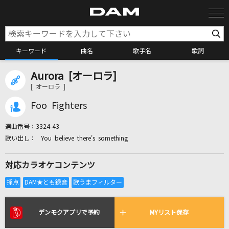
キーワード
曲名
歌手名
歌詞
Aurora [オーロラ]
カラオケ検索
[ オーロラ ]
Foo Fighters
カラオケ店舗検索
選曲番号：
3324-43
You believe there's something
カラオケリクエスト
対応カラオケコンテンツ
全国りれき
リアルタイムで歌われている曲の一覧
デンモクアプリで予約
MYリスト保存