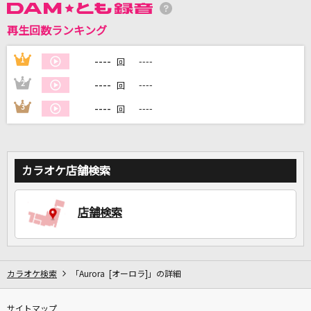
再生回数ランキング
DAMに会員登録・ログインして
カラオケをもっと楽しもう！
----
1
----
回
----
2
----
回
----
3
----
回
自宅でカラオケ歌い放題！
家族や友達と一緒に！練習にも！
カラオケ店舗検索
店舗検索
カラオケ検索
「Aurora [オーロラ]」の詳細
サイトマップ