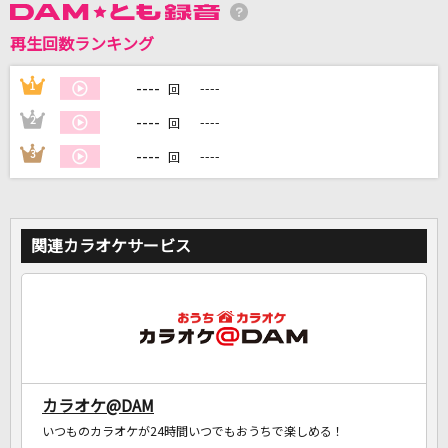
再生回数ランキング
DAMに会員登録・ログインして
カラオケをもっと楽しもう！
----
1
----
回
----
2
----
回
----
3
----
回
自宅でカラオケ歌い放題！
家族や友達と一緒に！練習にも！
関連カラオケサービス
カラオケ@DAM
いつものカラオケが24時間いつでもおうちで楽しめる！