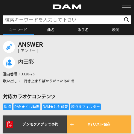
キーワード
曲名
歌手名
歌詞
ANSWER
カラオケ検索
[ アンサー ]
内田彩
カラオケ店舗検索
選曲番号：
3326-76
行き止まりばかりだったあの頃
カラオケリクエスト
対応カラオケコンテンツ
全国りれき
リアルタイムで歌われている曲の一覧
デンモクアプリで予約
MYリスト保存