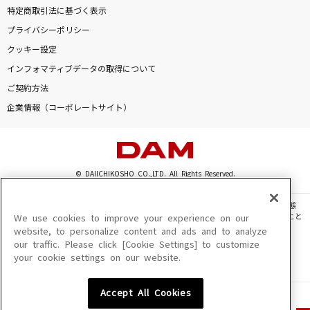
特定商取引法に基づく表示
プライバシーポリシー
クッキー設定
インフォマティブデータの取得について
ご契約方法
企業情報（コーポレートサイト）
© DAIICHIKOSHO CO.,LTD. All Rights Reserved.
このサイトに掲載されている一切の文章・画像・写真・動画・音声等を、手段や形態
を問わず、著作権法の定める範囲を超えて無断で複製、転載、ファイル化などすること
We use cookies to improve your experience on our
を禁じます。
website, to personalize content and ads and to analyze
our traffic. Please click [Cookie Settings] to customize
楽曲及びコンテンツは、機種によりご利用いただけない場合があります。
your cookie settings on our website.
楽曲及びコンテンツの配信日、配信内容が変更になる場合があります。
楽曲によりMYリスト保存ができない場合があります。
Accept All Cookies
JASRAC許諾番号
6602250213Y31015 6602250112Y38026 6602250240Y31015