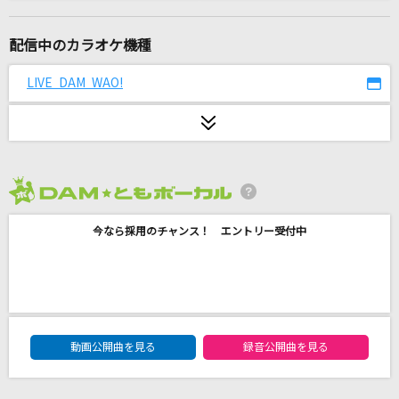
ワガママで誤魔化さないで
THE ORAL CIGARETTES
配信中のカラオケ機種
ライラック
LIVE DAM WAO!
Mrs. GREEN APPLE
毎日(ビデオクリップバージョン)
米津玄師
2026年8月度
大阪LOVER
今なら採用のチャンス！ エントリー受付中
DREAMS COME TRUE
[生音]I LOVE YOU
尾崎豊
DAM★ともボーカルエントリーランキング
さよならコンサート
動画公開曲を見る
録音公開曲を見る
クラフト