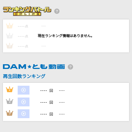
怪獣
サカナクション
----
----
1
エマ
点
go!go!vanillas
----
----
2
点
----
----
3
点
美しい鰭(名探偵コナンアニメバージョン)
スピッツ
お子さまプレート
再生回数ランキング
go!go!vanillas
----
1
----
回
もっと見る
----
2
----
回
DAMの新曲・ランキングなど
----
3
----
回
カラオケ最新情報をチェック！