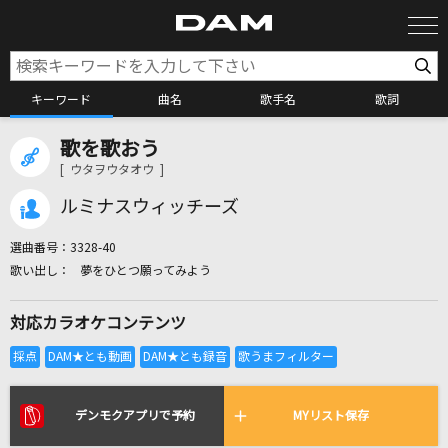
キーワード
曲名
歌手名
歌詞
歌を歌おう
カラオケ検索
[ ウタヲウタオウ ]
ルミナスウィッチーズ
カラオケ店舗検索
選曲番号：
3328-40
夢をひとつ願ってみよう
カラオケリクエスト
対応カラオケコンテンツ
全国りれき
リアルタイムで歌われている曲の一覧
デンモクアプリで予約
MYリスト保存