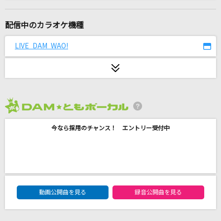
[生音]ミュージック・アワー
ポルノグラフィティ
配信中のカラオケ機種
[生音]火星人
LIVE DAM WAO!
ヨルシカ
[生音]Human Nature [ヒューマン・ネイチャ
ー]
Michael Jackson
2026年8月度
[生音]空港
今なら採用のチャンス！ エントリー受付中
テレサ・テン
[生音]リンジュー・ラヴ
マカロニえんぴつ
DAM★ともボーカルエントリーランキング
動画公開曲を見る
録音公開曲を見る
ゆびきりレイン
カラフルピーチ