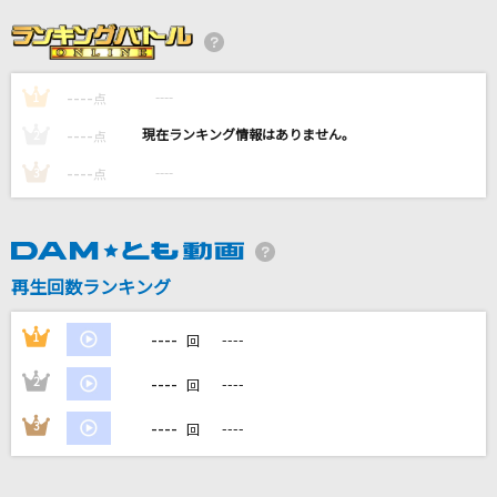
Kiara Tiara
＝LOVE
----
----
1
点
女の愛想は武器じゃない
----
----
2
点
OCHA NORMA
----
----
3
点
Beautiful Life
SixTONES
再生回数ランキング
あーあ
syudou
----
1
----
回
もっと見る
----
2
----
回
----
3
----
回
DAMの新曲・ランキングなど
カラオケ最新情報をチェック！