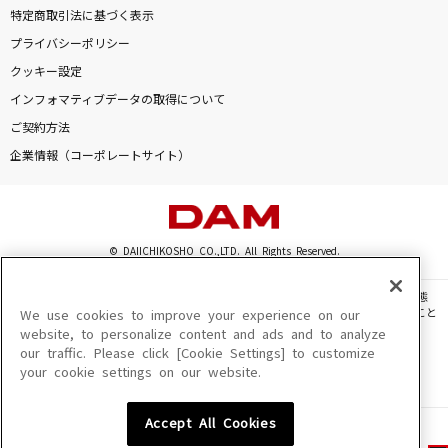
特定商取引法に基づく表示
プライバシーポリシー
クッキー設定
インフォマティブデータの取得について
ご契約方法
企業情報（コーポレートサイト）
© DAIICHIKOSHO CO.,LTD. All Rights Reserved.
このサイトに掲載されている一切の文章・画像・写真・動画・音声等を、手段や形態
を問わず、著作権法の定める範囲を超えて無断で複製、転載、ファイル化などすること
We use cookies to improve your experience on our
を禁じます。
website, to personalize content and ads and to analyze
our traffic. Please click [Cookie Settings] to customize
楽曲及びコンテンツは、機種によりご利用いただけない場合があります。
your cookie settings on our website.
楽曲及びコンテンツの配信日、配信内容が変更になる場合があります。
楽曲によりMYリスト保存ができない場合があります。
Accept All Cookies
JASRAC許諾番号
6602250213Y31015 6602250112Y38026 6602250240Y31015