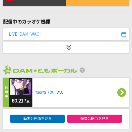
Shine with U
SixTONES
配信中のカラオケ機種
[生音]北の旅人
石原裕次郎
LIVE DAM WAO!
Overdose
なとり
ハナミズキ
2026年8月度
一青 窈
[生音]嘘
栖御栖（逆）
さん
シド
80.217
点
DAM★ともボーカルエントリーランキング
WHITE BREATH
動画公開曲を見る
録音公開曲を見る
T.M.Revolution