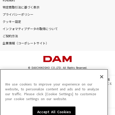
利用規約
特定商取引法に基づく表示
プライバシーポリシー
クッキー設定
インフォマティブデータの取得について
ご契約方法
企業情報（コーポレートサイト）
© DAIICHIKOSHO CO.,LTD. All Rights Reserved.
このサイトに掲載されている一切の文章・画像・写真・動画・音声等を、手段や形態
を問わず、著作権法の定める範囲を超えて無断で複製、転載、ファイル化などすること
We use cookies to improve your experience on our
を禁じます。
website, to personalize content and ads and to analyze
our traffic. Please click [Cookie Settings] to customize
楽曲及びコンテンツは、機種によりご利用いただけない場合があります。
your cookie settings on our website.
楽曲及びコンテンツの配信日、配信内容が変更になる場合があります。
楽曲によりMYリスト保存ができない場合があります。
Accept All Cookies
JASRAC許諾番号