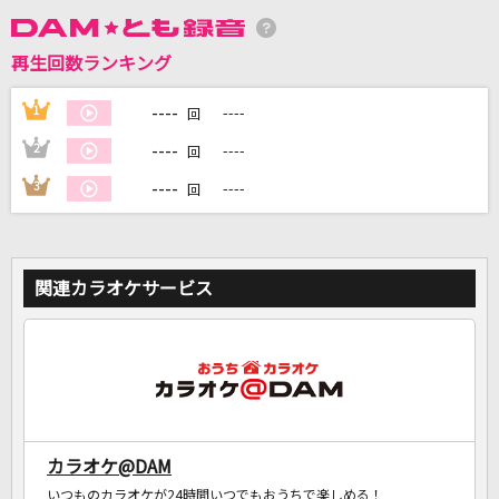
再生回数ランキング
DAMに会員登録・ログインして
カラオケをもっと楽しもう！
----
1
----
回
----
2
----
回
----
3
----
回
自宅でカラオケ歌い放題！
家族や友達と一緒に！練習にも！
関連カラオケサービス
カラオケ@DAM
いつものカラオケが24時間いつでもおうちで楽しめる！