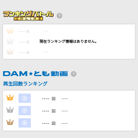
助演女優症2
back number
奇跡の人
----
----
1
点
SUPER EIGHT
----
----
2
点
恋
----
----
3
点
星野 源
a walk in the park
安室奈美恵
再生回数ランキング
もっと見る
----
1
----
回
----
2
----
回
DAMの新曲・ランキングなど
カラオケ最新情報をチェック！
----
3
----
回