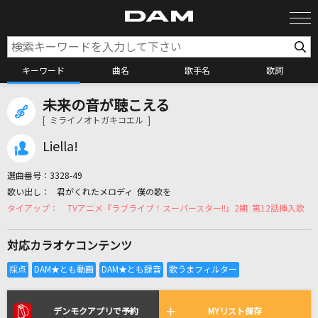
キーワード
曲名
歌手名
歌詞
未来の音が聴こえる
カラオケ検索
[ ミライノオトガキコエル ]
Liella!
カラオケ店舗検索
選曲番号：
3328-49
君がくれたメロディ 僕の歌を
カラオケリクエスト
TVアニメ『ラブライブ！スーパースター!!』2期 第12話挿入歌
対応カラオケコンテンツ
全国りれき
リアルタイムで歌われている曲の一覧
デンモクアプリで予約
MYリスト保存