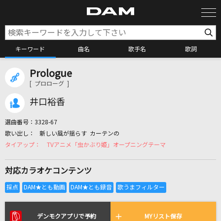
キーワード
曲名
歌手名
歌詞
Prologue
カラオケ検索
[ プロローグ ]
井口裕香
カラオケ店舗検索
選曲番号：
3328-67
新しい風が揺らす カーテンの
カラオケリクエスト
TVアニメ「虫かぶり姫」オープニングテーマ
対応カラオケコンテンツ
全国りれき
リアルタイムで歌われている曲の一覧
デンモクアプリで予約
MYリスト保存