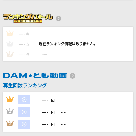
明日への翼
徳永ゆうき
Lotus
----
----
1
点
嵐(アラシ)
----
----
2
点
[生音]ミカヅキ
----
----
3
点
さユり
月の詩
GACKT(Gackt)
再生回数ランキング
もっと見る
----
1
----
回
----
2
----
回
DAMの新曲・ランキングなど
カラオケ最新情報をチェック！
----
3
----
回