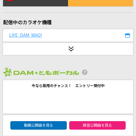
[生音]手紙
back number
配信中のカラオケ機種
ここに
SUPER EIGHT
LIVE DAM WAO!
[生音]もう恋なんてしない
槇原敬之(Makihara)
ゼロイチキセキ
2026年8月度
南條愛乃
今なら採用のチャンス！ エントリー受付中
[生音]接吻～kiss～
ORIGINAL LOVE
怪獣の花唄
DAM★ともボーカルエントリーランキング
動画公開曲を見る
録音公開曲を見る
Vaundy