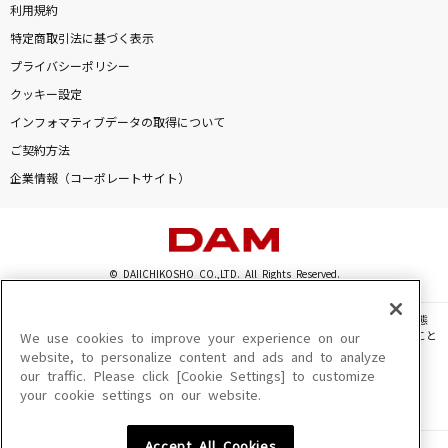
利用規約
特定商取引法に基づく表示
プライバシーポリシー
クッキー設定
インフォマティブデータの取得について
ご契約方法
企業情報（コーポレートサイト）
© DAIICHIKOSHO CO.,LTD. All Rights Reserved.
このサイトに掲載されている一切の文章・画像・写真・動画・音声等を、手段や形態
を問わず、著作権法の定める範囲を超えて無断で複製、転載、ファイル化などすること
We use cookies to improve your experience on our
を禁じます。
website, to personalize content and ads and to analyze
our traffic. Please click [Cookie Settings] to customize
楽曲及びコンテンツは、機種によりご利用いただけない場合があります。
your cookie settings on our website.
楽曲及びコンテンツの配信日、配信内容が変更になる場合があります。
楽曲によりMYリスト保存ができない場合があります。
Accept All Cookies