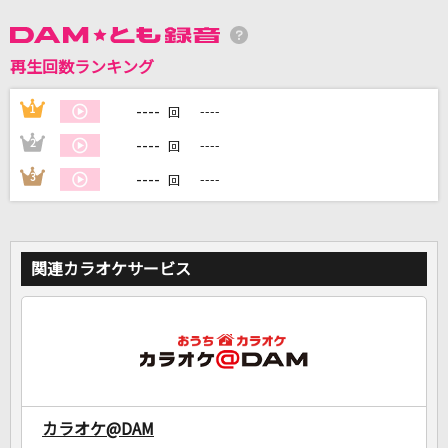
DAMに会員登録・ログインして
再生回数ランキング
カラオケをもっと楽しもう！
----
1
----
回
----
2
----
回
----
3
----
回
自宅でカラオケ歌い放題！
家族や友達と一緒に！練習にも！
関連カラオケサービス
カラオケ@DAM