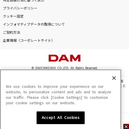
特定商取引法に基づく表示
プライバシーポリシー
クッキー設定
インフォマティブデータの取得について
ご契約方法
企業情報（コーポレートサイト）
© DAIICHIKOSHO CO.,LTD. All Rights Reserved.
このサイトに掲載されている一切の文章・画像・写真・動画・音声等を、手段や形態
を問わず、著作権法の定める範囲を超えて無断で複製、転載、ファイル化などすること
We use cookies to improve your experience on our
を禁じます。
website, to personalize content and ads and to analyze
our traffic. Please click [Cookie Settings] to customize
楽曲及びコンテンツは、機種によりご利用いただけない場合があります。
your cookie settings on our website.
楽曲及びコンテンツの配信日、配信内容が変更になる場合があります。
楽曲によりMYリスト保存ができない場合があります。
Accept All Cookies
JASRAC許諾番号
6602250213Y31015 6602250112Y38026 6602250240Y31015
6602250241Y45122