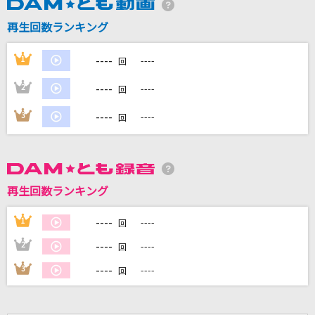
EVER GREEN～さめない恋がここにある～
再生回数ランキング
ランディ(神奈延年)
----
1
----
回
Dear…
西野カナ
----
2
----
回
----
ミックスナッツ
3
----
回
Official髭男dism
恋心
相川七瀬
再生回数ランキング
もっと見る
----
1
----
回
----
2
----
回
DAMの新曲・ランキングなど
----
3
----
回
カラオケ最新情報をチェック！