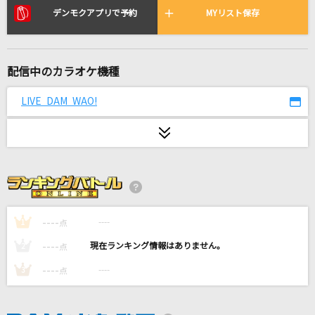
ハレンチ
デンモクアプリで予約
MYリスト保存
ちゃんみな
[生音]サウダージ
配信中のカラオケ機種
ポルノグラフィティ
LIVE DAM WAO!
Bye by me
Vaundy
パールカラーにゆれて
山口百恵
鱗(うろこ)
----
----
1
点
秦 基博
----
----
2
点
----
----
3
[生音]SEASONS
点
浜崎あゆみ