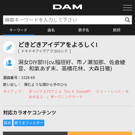
キーワード
曲名
歌手名
歌詞
どきどきアイデアをよろしく!
カラオケ検索
[ ドキドキアイデアヲヨロシク ]
潟女DIY部!!(cv.稲垣好、市ノ瀬加那、佐倉綾
カラオケ店舗検索
音、和氣あず未、高橋花林、大森日雅)
選曲番号：
3328-69
弾むような頭から手のひら
カラオケリクエスト
オリジナルTVアニメ「Do It Yourself!! ‐どぅー・いっと・ゆ
あせるふ‐」オープニングテーマ
全国りれき
対応カラオケコンテンツ
リアルタイムで歌われている曲の一覧