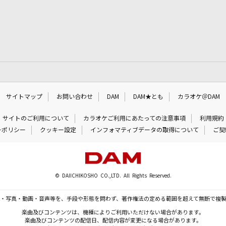
サイトマップ
お問い合わせ
DAM
DAM★とも
カラオケ＠DAM
サイトのご利用について
カラオケご利用にあたっての注意事項
利用規約
ーポリシー
クッキー設定
インフォマティブデータの取得について
ご契
© DAIICHIKOSHO CO.,LTD. All Rights Reserved.
・写真・動画・音声等を、手段や形態を問わず、著作権法の定める範囲を超えて無断で複
楽曲及びコンテンツは、機種によりご利用いただけない場合があります。
楽曲及びコンテンツの配信日、配信内容が変更になる場合があります。