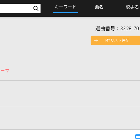
キーワード
曲名
歌手名
選曲番号：
3328-70
MYリスト保存
テーマ