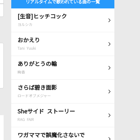
リアルタイムで歌われている曲の一覧
[生音]ヒッチコック
ヨルシカ
おかえり
Tani Yuuki
ありがとうの輪
絢香
さらば碧き面影
ロードオブメジャー
Sheサイド ストーリー
RAG FAIR
ワガママで誤魔化さないで