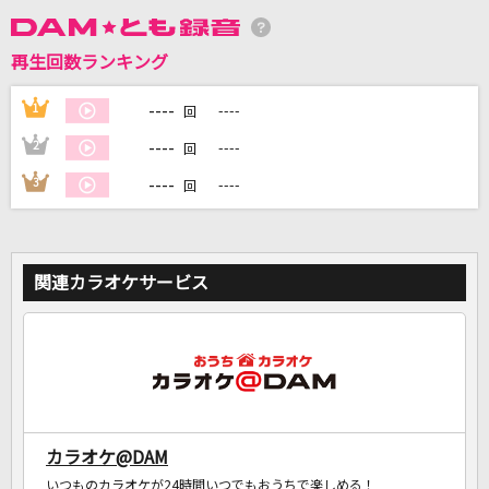
再生回数ランキング
DAMに会員登録・ログインして
カラオケをもっと楽しもう！
----
1
----
回
----
2
----
回
----
3
----
回
自宅でカラオケ歌い放題！
家族や友達と一緒に！練習にも！
関連カラオケサービス
カラオケ@DAM
いつものカラオケが24時間いつでもおうちで楽しめる！