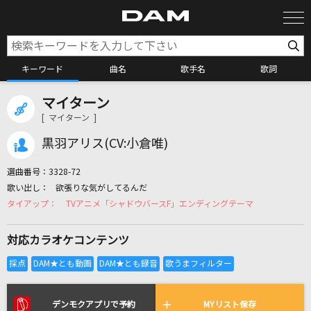
キーワード
曲名
歌手名
歌詞
マイターン
カラオケ検索
[ マイターン ]
黒羽アリス(CV:小倉唯)
カラオケ店舗検索
選曲番号：
3328-72
欲張りな気がしてるんだ
カラオケリクエスト
TVアニメ「シャドウバースF」エンディングテーマ
対応カラオケコンテンツ
全国りれき
リアルタイムで歌われている曲の一覧
デンモクアプリで予約
MYリスト保存