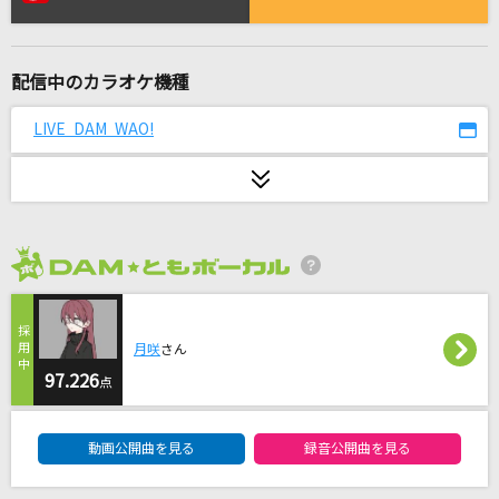
[生音]あなたに逢いたくて～Missing You～
松田聖子
配信中のカラオケ機種
花になって(TVアニメ『薬屋のひとりごと』バー
ジョン)
LIVE DAM WAO!
緑黄色社会
私
Mrs. GREEN APPLE
2026年8月度
[良音]本能
椎名林檎
月咲
さん
Breathless
97.226
点
嵐(アラシ)
DAM★ともボーカルエントリーランキング
動画公開曲を見る
録音公開曲を見る
ダーリン
Mrs. GREEN APPLE