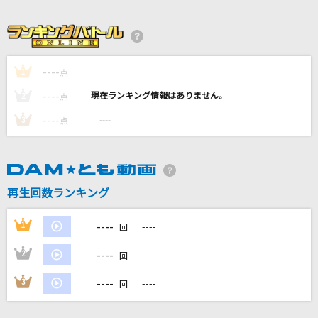
五番街のマリーへ
高橋真梨子
----
----
1
点
Attack it!
----
----
2
点
嵐(アラシ)
----
----
3
点
[生音]Family Song
星野 源
インザバックルーム
再生回数ランキング
syudou
----
1
----
回
もっと見る
----
2
----
回
DAMの新曲・ランキングなど
----
3
----
回
カラオケ最新情報をチェック！