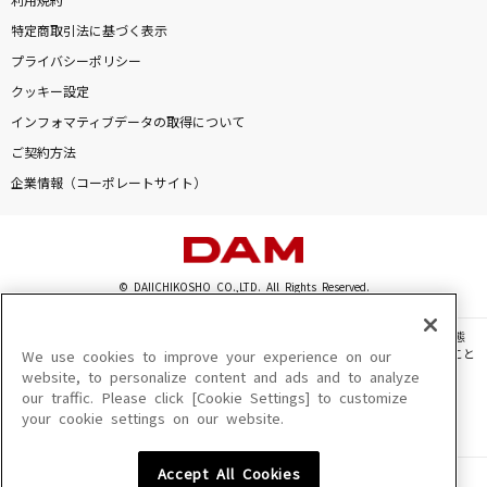
利用規約
特定商取引法に基づく表示
プライバシーポリシー
クッキー設定
インフォマティブデータの取得について
ご契約方法
企業情報（コーポレートサイト）
© DAIICHIKOSHO CO.,LTD. All Rights Reserved.
このサイトに掲載されている一切の文章・画像・写真・動画・音声等を、手段や形態
を問わず、著作権法の定める範囲を超えて無断で複製、転載、ファイル化などすること
We use cookies to improve your experience on our
を禁じます。
website, to personalize content and ads and to analyze
our traffic. Please click [Cookie Settings] to customize
楽曲及びコンテンツは、機種によりご利用いただけない場合があります。
your cookie settings on our website.
楽曲及びコンテンツの配信日、配信内容が変更になる場合があります。
楽曲によりMYリスト保存ができない場合があります。
Accept All Cookies
JASRAC許諾番号