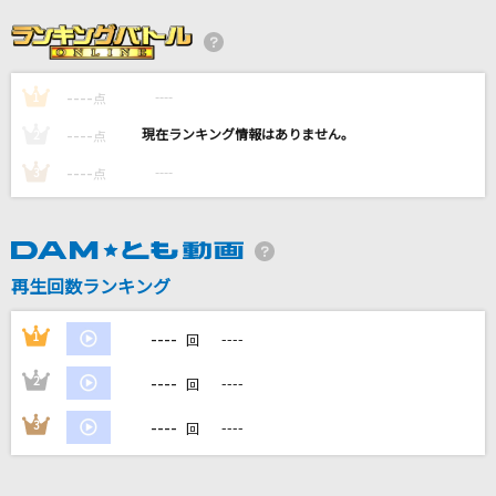
[生音]気まぐれロマンティック
いきものがかり
----
----
1
[生音]カブトムシ
点
aiko
----
----
2
点
----
----
3
点
プルメリア
奥井亜紀
風と町
再生回数ランキング
Mrs. GREEN APPLE
----
1
----
回
もっと見る
----
2
----
回
DAMの新曲・ランキングなど
----
3
----
回
カラオケ最新情報をチェック！