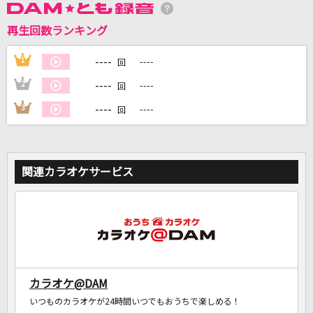
再生回数ランキング
DAMに会員登録・ログインして
カラオケをもっと楽しもう！
----
1
----
回
----
2
----
回
----
3
----
回
自宅でカラオケ歌い放題！
家族や友達と一緒に！練習にも！
関連カラオケサービス
カラオケ@DAM
いつものカラオケが24時間いつでもおうちで楽しめる！