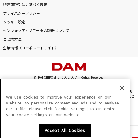
特定商取引法に基づく表示
プライバシーポリシー
クッキー設定
インフォマティブデータの取得について
ご契約方法
企業情報（コーポレートサイト）
© DAIICHIKOSHO CO.,LTD. All Rights Reserved.
このサイトに掲載されている一切の文章・画像・写真・動画・音声等を、手段や形態
を問わず、著作権法の定める範囲を超えて無断で複製、転載、ファイル化などすること
We use cookies to improve your experience on our
を禁じます。
website, to personalize content and ads and to analyze
our traffic. Please click [Cookie Settings] to customize
楽曲及びコンテンツは、機種によりご利用いただけない場合があります。
your cookie settings on our website.
楽曲及びコンテンツの配信日、配信内容が変更になる場合があります。
楽曲によりMYリスト保存ができない場合があります。
Accept All Cookies
JASRAC許諾番号
6602250213Y31015 6602250112Y38026 6602250240Y31015