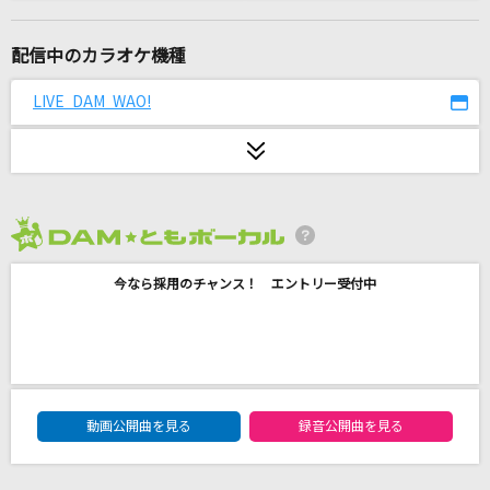
とくべチュ、して
＝LOVE
配信中のカラオケ機種
[生音]小さな恋のうた
LIVE DAM WAO!
MONGOL800
evolution
浜崎あゆみ
2026年8月度
風たちの声
今なら採用のチャンス！ エントリー受付中
RADWIMPS
[生音]未来予想図Ⅱ
DREAMS COME TRUE
DAM★ともボーカルエントリーランキング
エルフ
動画公開曲を見る
録音公開曲を見る
Ado