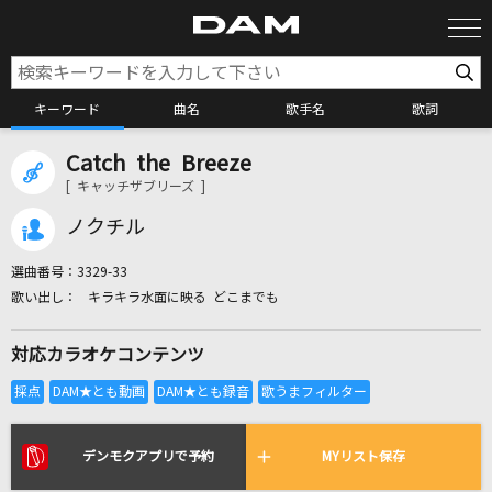
キーワード
曲名
歌手名
歌詞
Catch the Breeze
カラオケ検索
[ キャッチザブリーズ ]
ノクチル
カラオケ店舗検索
選曲番号：
3329-33
キラキラ水面に映る どこまでも
カラオケリクエスト
対応カラオケコンテンツ
全国りれき
リアルタイムで歌われている曲の一覧
デンモクアプリで予約
MYリスト保存