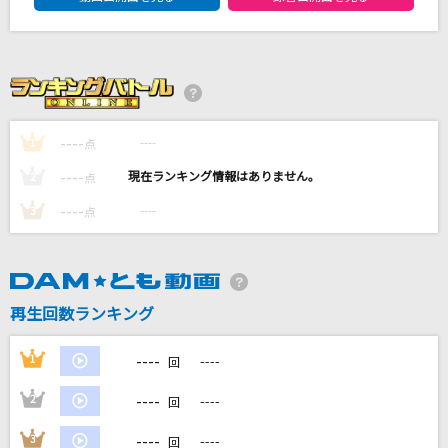
[プロオケ]I LOVE YOU
尾崎豊
[生音]変幻自在のマジカルスター(Animelo Sum
mer Live 2014-ONENESS-Ver.)
----
----
1
点
GRANRODEO
----
----
2
点
ヒカリヘ
----
----
3
点
miwa
I'm a mess
MY FIRST STORY
再生回数ランキング
もっと見る
----
1
----
回
----
2
----
回
DAMの新曲・ランキングなど
カラオケ最新情報をチェック！
----
3
----
回