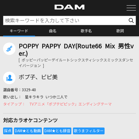
キーワード
曲名
歌手名
歌詞
POPPY PAPPY DAY(Route66 Mix 男性v
カラオケ検索
er.)
[ ポッピーパッピーデイルートシックスティシックスミックスダンセ
イバージョン ]
カラオケ店舗検索
ポプ子、ピピ美
カラオケリクエスト
選曲番号：
3329-40
星キラキラ いつか二人で
TVアニメ「ポプテピピック」エンディングテーマ
全国りれき
対応カラオケコンテンツ
リアルタイムで歌われている曲の一覧