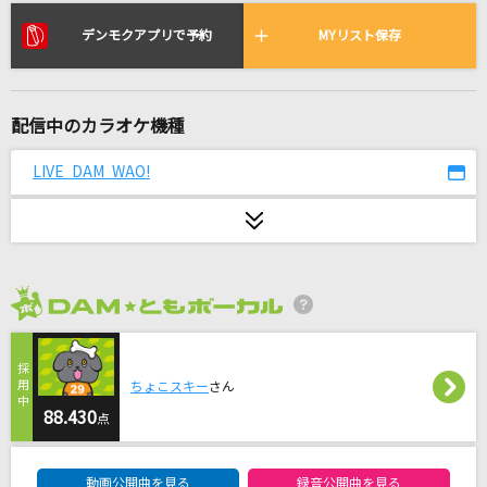
なかま歌
デンモクアプリで予約
MYリスト保存
不知火建設(不知火フレア , 尾丸ポルカ , さくらみこ , 星街すいせい ,
白銀ノエル)
夢見る少女じゃいられない
配信中のカラオケ機種
相川七瀬
LIVE DAM WAO!
だいだらぼっち
RADWIMPS
[生音]水平線
back number
2026年8月度
名前のない怪物
EGOIST
ちょこスキー
さん
88.430
点
悪魔の踊り方
DAM★ともボーカルエントリーランキング
キタニタツヤ
動画公開曲を見る
録音公開曲を見る