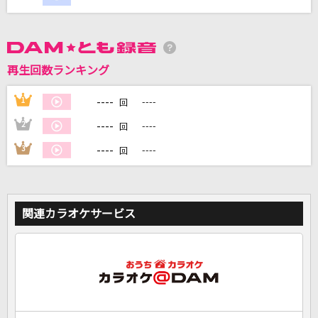
DAMに会員登録・ログインして
再生回数ランキング
カラオケをもっと楽しもう！
----
1
----
回
----
2
----
回
----
3
----
回
自宅でカラオケ歌い放題！
家族や友達と一緒に！練習にも！
関連カラオケサービス