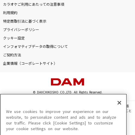
カラオケご利用にあたっての注意事項
利用規約
特定商取引法に基づく表示
プライバシーポリシー
クッキー設定
インフォマティブデータの取得について
ご契約方法
企業情報（コーポレートサイト）
© DAIICHIKOSHO CO.,LTD. All Rights Reserved.
このサイトに掲載されている一切の文章・画像・写真・動画・音声等を、手段や形態
を問わず、著作権法の定める範囲を超えて無断で複製、転載、ファイル化などすること
We use cookies to improve your experience on our
を禁じます。
website, to personalize content and ads and to analyze
our traffic. Please click [Cookie Settings] to customize
楽曲及びコンテンツは、機種によりご利用いただけない場合があります。
your cookie settings on our website.
楽曲及びコンテンツの配信日、配信内容が変更になる場合があります。
楽曲によりMYリスト保存ができない場合があります。