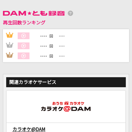
再生回数ランキング
DAMに会員登録・ログインして
カラオケをもっと楽しもう！
----
1
----
回
----
2
----
回
----
3
----
回
自宅でカラオケ歌い放題！
家族や友達と一緒に！練習にも！
関連カラオケサービス
カラオケ@DAM