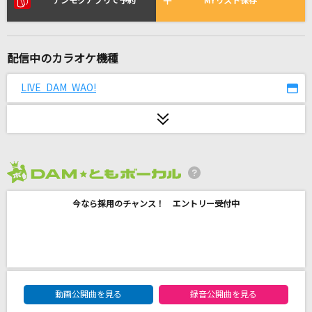
デンモクアプリで予約
MYリスト保存
輝け
ファンキー加藤
[生音]Soulコブラツイスト～魂の悶絶(ビデオク
配信中のカラオケ機種
リップバージョン)
LIVE DAM WAO!
桑田佳祐
[生音]大空と大地の中で
松山千春
金木犀 feat.Ado
2026年8月度
くじら
今なら採用のチャンス！ エントリー受付中
[生音]浪漫飛行
米米CLUB
[生音]にじいろ
DAM★ともボーカルエントリーランキング
動画公開曲を見る
録音公開曲を見る
絢香