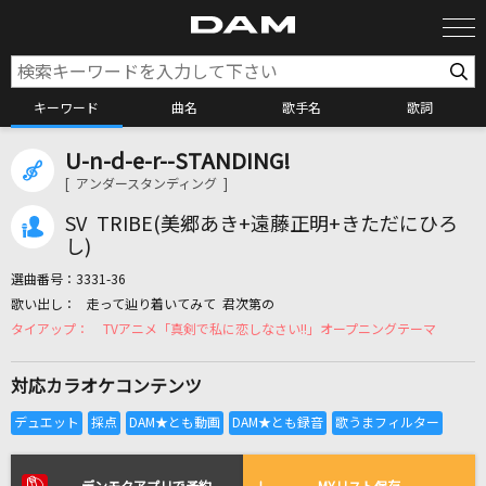
キーワード
曲名
歌手名
歌詞
U-n-d-e-r--STANDING!
カラオケ検索
[ アンダースタンディング ]
SV TRIBE(美郷あき+遠藤正明+きただにひろ
カラオケ店舗検索
し)
選曲番号：
3331-36
走って辿り着いてみて 君次第の
カラオケリクエスト
TVアニメ「真剣で私に恋しなさい!!」オープニングテーマ
対応カラオケコンテンツ
全国りれき
リアルタイムで歌われている曲の一覧