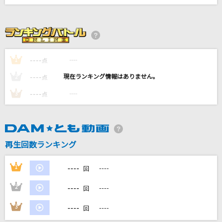
君に触れた時から
Nissy(西島隆弘)
負け犬にアンコールはいらない
----
----
1
点
ヨルシカ
----
----
2
点
366日
----
----
3
点
清水翔太 feat.仲宗根泉(HY)
探せ ダイヤモンドリリー
再生回数ランキング
＝LOVE
もっと見る
----
1
----
回
----
2
----
回
DAMの新曲・ランキングなど
カラオケ最新情報をチェック！
----
3
----
回