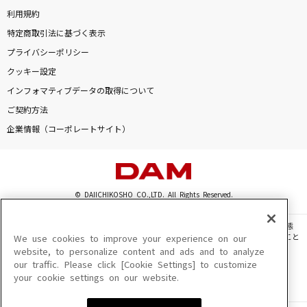
利用規約
特定商取引法に基づく表示
プライバシーポリシー
クッキー設定
インフォマティブデータの取得について
ご契約方法
企業情報（コーポレートサイト）
© DAIICHIKOSHO CO.,LTD. All Rights Reserved.
このサイトに掲載されている一切の文章・画像・写真・動画・音声等を、手段や形態
を問わず、著作権法の定める範囲を超えて無断で複製、転載、ファイル化などすること
We use cookies to improve your experience on our
を禁じます。
website, to personalize content and ads and to analyze
our traffic. Please click [Cookie Settings] to customize
楽曲及びコンテンツは、機種によりご利用いただけない場合があります。
your cookie settings on our website.
楽曲及びコンテンツの配信日、配信内容が変更になる場合があります。
楽曲によりMYリスト保存ができない場合があります。