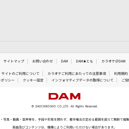
サイトマップ
お問い合わせ
DAM
DAM★とも
カラオケ＠DAM
サイトのご利用について
カラオケご利用にあたっての注意事項
利用規約
ーポリシー
クッキー設定
インフォマティブデータの取得について
ご契
© DAIICHIKOSHO CO.,LTD. All Rights Reserved.
・写真・動画・音声等を、手段や形態を問わず、著作権法の定める範囲を超えて無断で複
楽曲及びコンテンツは、機種によりご利用いただけない場合があります。