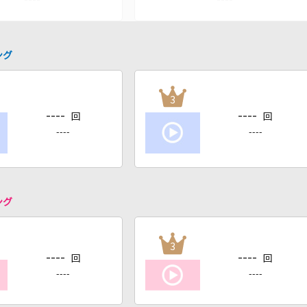
ング
3
----
----
回
回
----
----
ング
3
----
----
回
回
----
----