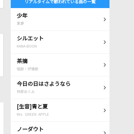
リアルタイムで歌われている曲の一覧
少年
黒夢
シルエット
KANA-BOON
茶摘
唱歌・抒情歌
今日の日はさようなら
林原めぐみ
[生音]青と夏
Mrs. GREEN APPLE
ノーダウト