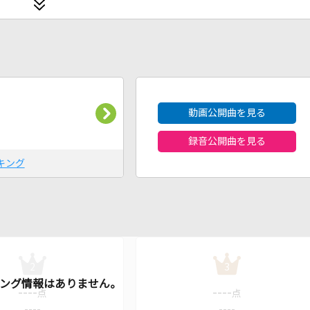
2026年8月度
動画公開曲を見る
録音公開曲を見る
キング
2
3
----
----
点
点
----
----