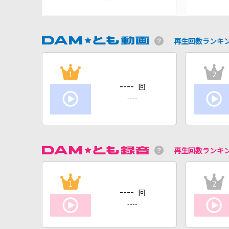
再生回数ランキ
1
2
----
回
----
再生回数ランキ
1
2
----
回
----