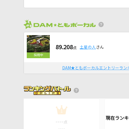
89.208
土星の人
さん
点
DAM★ともボーカルエントリーラン
1
----
点
----