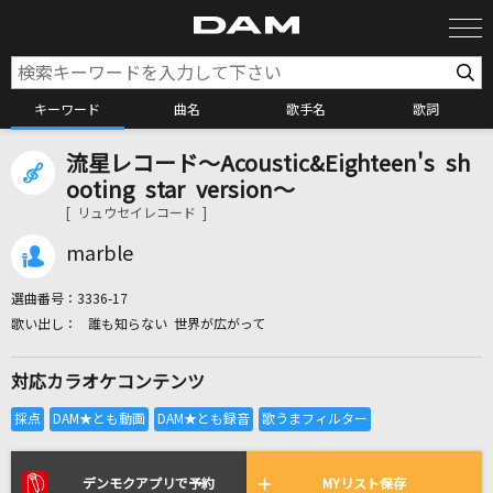
キーワード
曲名
歌手名
歌詞
流星レコード～Acoustic&Eighteen's sh
カラオケ検索
ooting star version～
[ リュウセイレコード ]
カラオケ店舗検索
marble
選曲番号：
3336-17
カラオケリクエスト
誰も知らない 世界が広がって
対応カラオケコンテンツ
全国りれき
リアルタイムで歌われている曲の一覧
デンモクアプリで予約
MYリスト保存