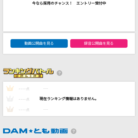
今なら採用のチャンス！ エントリー受付中
心臓を捧げよ!
Linked Horizon
BLUE
DAM★ともボーカルエントリーランキング
BIGBANG
動画公開曲を見る
録音公開曲を見る
マル・マル・モリ・モリ!
薫と友樹、たまにムック。
クスシキ
Mrs. GREEN APPLE
----
----
1
点
----
----
2
点
もっと見る
----
----
3
点
DAMの新曲・ランキングなど
カラオケ最新情報をチェック！