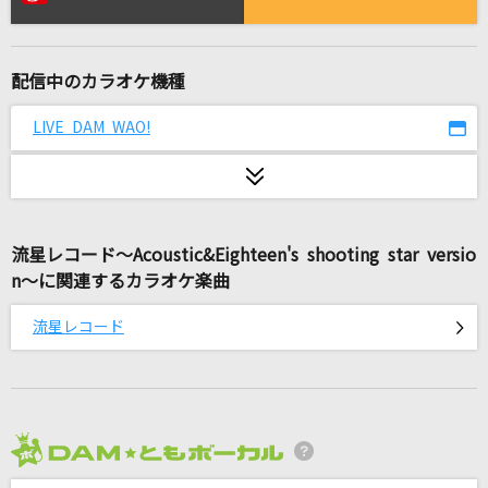
なかま歌
不知火建設(不知火フレア , 尾丸ポルカ , さくらみこ , 星街すいせい ,
白銀ノエル)
配信中のカラオケ機種
[生音]ALONES
LIVE DAM WAO!
Aqua Timez
fragile
Every Little Thing
流星レコード～Acoustic&Eighteen's shooting star versio
[生音]雨
n～に関連するカラオケ楽曲
森高千里
流星レコード
404. NOT FOR ME
Saucy Dog
どこまでも ～How Far I'll Go～
2026年8月度
屋比久知奈