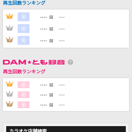
再生回数ランキング
----
1
----
回
DAMに会員登録・ログインして
カラオケをもっと楽しもう！
----
2
----
回
----
3
----
回
自宅でカラオケ歌い放題！
家族や友達と一緒に！練習にも！
再生回数ランキング
----
1
----
回
----
2
----
回
----
3
----
回
カラオケ店舗検索