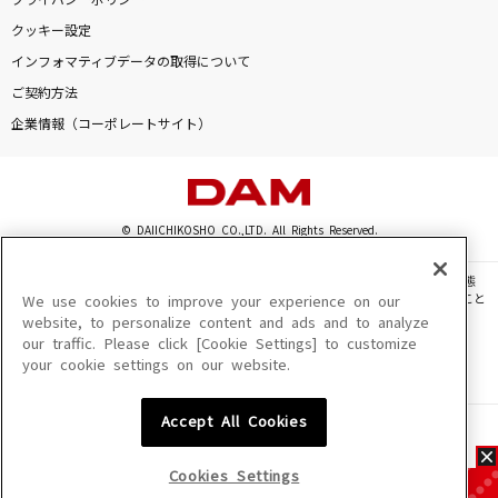
プライバシーポリシー
クッキー設定
インフォマティブデータの取得について
ご契約方法
企業情報（コーポレートサイト）
© DAIICHIKOSHO CO.,LTD. All Rights Reserved.
このサイトに掲載されている一切の文章・画像・写真・動画・音声等を、手段や形態
を問わず、著作権法の定める範囲を超えて無断で複製、転載、ファイル化などすること
We use cookies to improve your experience on our
を禁じます。
website, to personalize content and ads and to analyze
our traffic. Please click [Cookie Settings] to customize
楽曲及びコンテンツは、機種によりご利用いただけない場合があります。
your cookie settings on our website.
楽曲及びコンテンツの配信日、配信内容が変更になる場合があります。
楽曲によりMYリスト保存ができない場合があります。
Accept All Cookies
JASRAC許諾番号
6602250213Y31015 6602250112Y38026 6602250240Y31015
6602250241Y45122
Cookies Settings