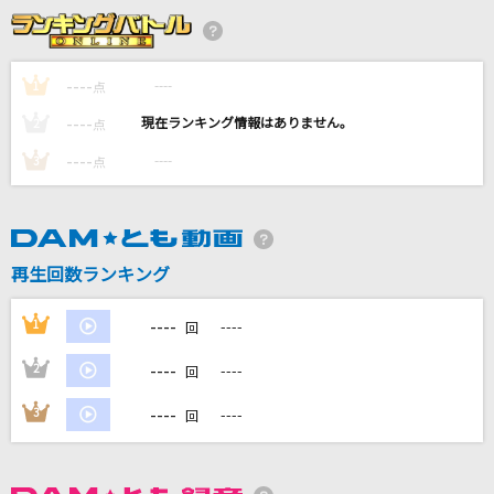
[生音]恋のスーパーボール
aiko
----
----
1
点
[生音]Link
----
----
2
点
L'Arc-en-Ciel
----
----
3
点
ReCoda
TRUE
[生音]口笛
再生回数ランキング
Mr.Children
----
1
----
回
もっと見る
----
2
----
回
DAMの新曲・ランキングなど
----
3
----
回
カラオケ最新情報をチェック！