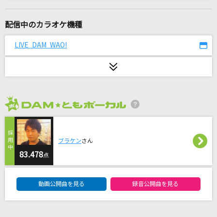
ただそれだけのことがさ
マルシィ
配信中のカラオケ機種
If
LIVE DAM WAO!
フレンチ・キス
[生音]僕が一番欲しかったもの
槇原敬之(Makihara)
2026年8月度
[生音]蒼いフォトグラフ
松田聖子
ブラケン
さん
戦士よ、起ち上がれ!
83.478
点
遠藤正明
DAM★ともボーカルエントリーランキング
動画公開曲を見る
録音公開曲を見る
夏祭り
JITTERIN' JINN