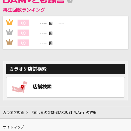
再生回数ランキング
DAMに会員登録・ログインして
カラオケをもっと楽しもう！
----
1
----
回
----
2
----
回
----
3
----
回
自宅でカラオケ歌い放題！
家族や友達と一緒に！練習にも！
カラオケ店舗検索
店舗検索
カラオケ検索
「哀しみの英雄-STARDUST WAY-」の詳細
サイトマップ