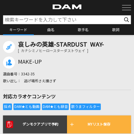
キーワード
曲名
歌手名
歌詞
哀しみの英雄-STARDUST WAY-
カラオケ検索
[ カナシミノヒーロースターダストウェイ ]
MAKE-UP
カラオケ店舗検索
選曲番号：
3342-35
逃げ場所さえ捜さず
カラオケリクエスト
対応カラオケコンテンツ
全国りれき
リアルタイムで歌われている曲の一覧
デンモクアプリで予約
MYリスト保存