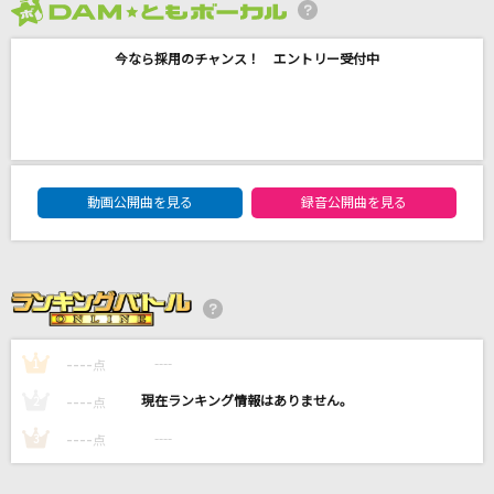
[生音]春泥棒
2026年8月度
ヨルシカ
今なら採用のチャンス！ エントリー受付中
火種
キタニタツヤ
タッチ
DAM★ともボーカルエントリーランキング
動画公開曲を見る
録音公開曲を見る
岩崎良美
劇薬中毒
＝LOVE
もっと見る
----
----
1
点
----
----
2
点
DAMの新曲・ランキングなど
カラオケ最新情報をチェック！
----
----
3
点