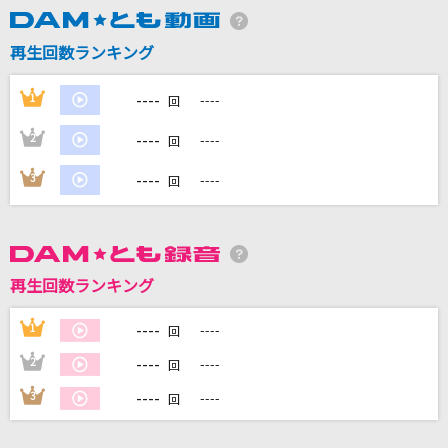
再生回数ランキング
DAMに会員登録・ログインして
カラオケをもっと楽しもう！
----
1
----
回
----
2
----
回
----
3
----
回
自宅でカラオケ歌い放題！
家族や友達と一緒に！練習にも！
再生回数ランキング
----
1
----
回
----
2
----
回
----
3
----
回