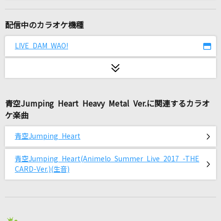
ロングヘアー
NARI
配信中のカラオケ機種
[生音]それを愛と呼ぶなら
LIVE DAM WAO!
Uru
[生音]チョット
大黒摩季
青空Jumping Heart Heavy Metal Ver.に関連するカラオ
ケ楽曲
必然メーカー
ONE OK ROCK
青空Jumping Heart
1/3の純情な感情
青空Jumping Heart(Animelo Summer Live 2017 -THE
SIAM SHADE
CARD-Ver.)(生音)
[生音]ORION
中島美嘉