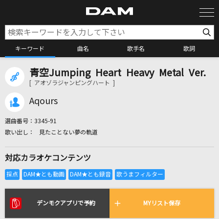
キーワード
曲名
歌手名
歌詞
青空Jumping Heart Heavy Metal Ver.
カラオケ検索
[ アオゾラジャンピングハート ]
Aqours
カラオケ店舗検索
選曲番号：
3345-91
見たことない夢の軌道
カラオケリクエスト
対応カラオケコンテンツ
全国りれき
リアルタイムで歌われている曲の一覧
デンモクアプリで予約
MYリスト保存