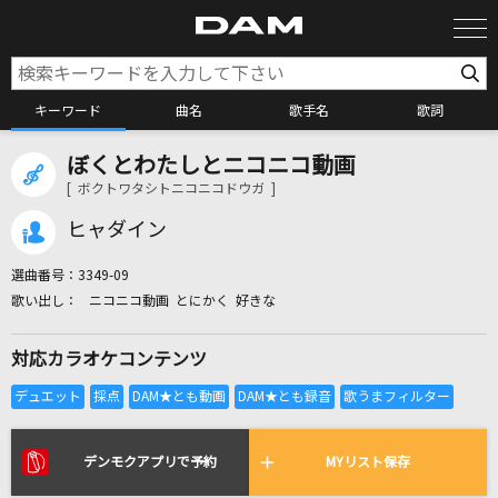
キーワード
曲名
歌手名
歌詞
ぼくとわたしとニコニコ動画
カラオケ検索
[ ボクトワタシトニコニコドウガ ]
ヒャダイン
カラオケ店舗検索
選曲番号：
3349-09
ニコニコ動画 とにかく 好きな
カラオケリクエスト
対応カラオケコンテンツ
全国りれき
リアルタイムで歌われている曲の一覧
デンモクアプリで予約
MYリスト保存