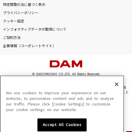
特定商取引法に基づく表示
プライバシーポリシー
クッキー設定
インフォマティブデータの取得について
ご契約方法
企業情報（コーポレートサイト）
© DAIICHIKOSHO CO.,LTD. All Rights Reserved.
このサイトに掲載されている一切の文章・画像・写真・動画・音声等を、手段や形態
を問わず、著作権法の定める範囲を超えて無断で複製、転載、ファイル化などすること
We use cookies to improve your experience on our
を禁じます。
website, to personalize content and ads and to analyze
our traffic. Please click [Cookie Settings] to customize
楽曲及びコンテンツは、機種によりご利用いただけない場合があります。
your cookie settings on our website.
楽曲及びコンテンツの配信日、配信内容が変更になる場合があります。
楽曲によりMYリスト保存ができない場合があります。
Accept All Cookies
JASRAC許諾番号
6602250213Y31015 6602250112Y38026 6602250240Y31015