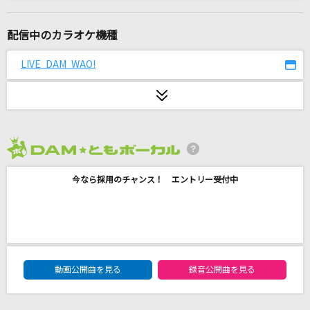
烏
米津玄師
配信中のカラオケ機種
最後の雨
LIVE DAM WAO!
中西保志
鱗(うろこ)
秦 基博
2026年8月度
[生音]花に亡霊
今なら採用のチャンス！ エントリー受付中
ヨルシカ
とくべチュ、して
＝LOVE
DAM★ともボーカルエントリーランキング
[生音]小さな革命
動画公開曲を見る
録音公開曲を見る
SUPER BEAVER