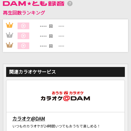
再生回数ランキング
DAMに会員登録・ログインして
カラオケをもっと楽しもう！
----
1
----
回
----
2
----
回
----
3
----
回
自宅でカラオケ歌い放題！
家族や友達と一緒に！練習にも！
関連カラオケサービス
カラオケ@DAM
いつものカラオケが24時間いつでもおうちで楽しめる！