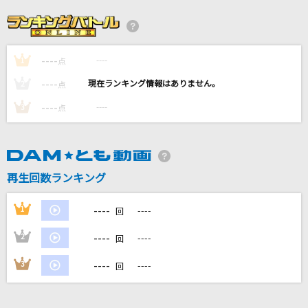
名前を呼ぶよ
ラックライフ
----
----
1
いらない
点
サカナクション
----
----
2
点
----
----
3
点
残酷な天使のテーゼ
高橋洋子
ミックスナッツ
再生回数ランキング
Official髭男dism
----
1
----
回
もっと見る
----
2
----
回
DAMの新曲・ランキングなど
----
3
----
回
カラオケ最新情報をチェック！