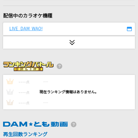
ノーザンクロス
シェリル・ノーム starring May'n
配信中のカラオケ機種
[生音]クリスマスソング
LIVE DAM WAO!
back number
友達、以上
TETORA
最高到達点(ONE PIECEアニメバージョン)
SEKAI NO OWARI(世界の終わり)
----
----
1
点
----
----
2
点
紅蓮華 -アニメ映像 ver.-(TVサイズ)
----
----
3
点
LiSA
冥冥
Chevon
再生回数ランキング