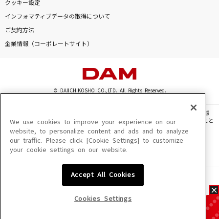
クッキー設定
インフォマティブデータの取得について
ご契約方法
企業情報（コーポレートサイト）
© DAIICHIKOSHO CO.,LTD. All Rights Reserved.
このサイトに掲載されている一切の文章・画像・写真・動画・音声等を、手段や形態
を問わず、著作権法の定める範囲を超えて無断で複製、転載、ファイル化などすること
We use cookies to improve your experience on our
を禁じます。
website, to personalize content and ads and to analyze
our traffic. Please click [Cookie Settings] to customize
楽曲及びコンテンツは、機種によりご利用いただけない場合があります。
your cookie settings on our website.
楽曲及びコンテンツの配信日、配信内容が変更になる場合があります。
楽曲によりMYリスト保存ができない場合があります。
Accept All Cookies
JASRAC許諾番号
6602250213Y31015 6602250112Y38026 6602250240Y31015
6602250241Y45122
Cookies Settings
NexTone許諾番号
ID000002945 ID000002947 ID000002937 ID000002938