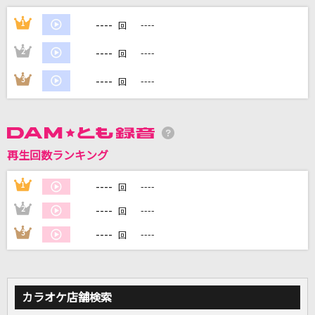
ストレイトシープ
----
1
----
回
Ceui
----
2
----
回
美しい鰭(名探偵コナンアニメバージョン)
----
3
----
回
スピッツ
[生音]ツバサ
アンダーグラフ
再生回数ランキング
REVIVER
----
1
----
回
MY FIRST STORY
----
2
----
回
もっと見る
----
3
----
回
DAMの新曲・ランキングなど
カラオケ最新情報をチェック！
カラオケ店舗検索