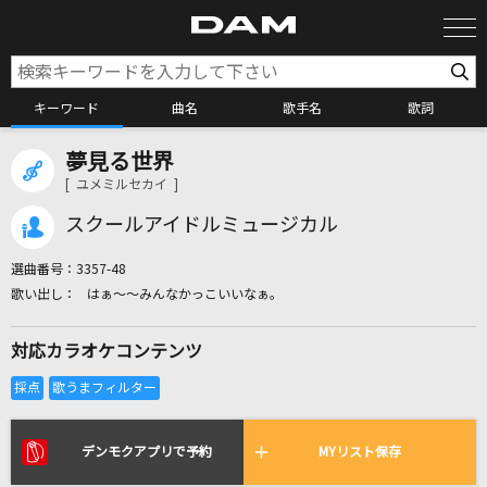
キーワード
曲名
歌手名
歌詞
夢見る世界
カラオケ検索
[ ユメミルセカイ ]
スクールアイドルミュージカル
カラオケ店舗検索
選曲番号：
3357-48
はぁ～～みんなかっこいいなぁ。
カラオケリクエスト
対応カラオケコンテンツ
全国りれき
リアルタイムで歌われている曲の一覧
デンモクアプリで予約
MYリスト保存