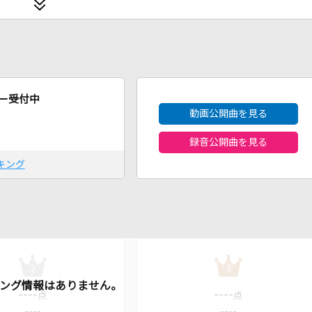
2026年8月度
ー受付中
動画公開曲を見る
録音公開曲を見る
キング
2
3
----
----
点
点
----
----