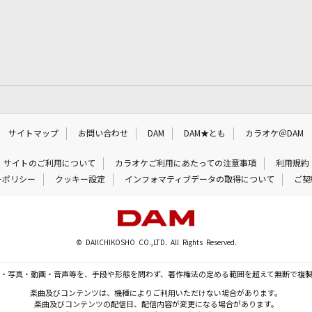
サイトマップ
お問い合わせ
DAM
DAM★とも
カラオケ＠DAM
サイトのご利用について
カラオケご利用にあたっての注意事項
利用規約
ーポリシー
クッキー設定
インフォマティブデータの取得について
ご契
© DAIICHIKOSHO CO.,LTD. All Rights Reserved.
・写真・動画・音声等を、手段や形態を問わず、著作権法の定める範囲を超えて無断で複
楽曲及びコンテンツは、機種によりご利用いただけない場合があります。
楽曲及びコンテンツの配信日、配信内容が変更になる場合があります。