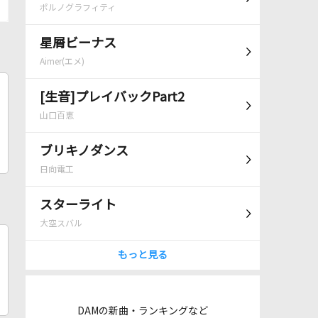
ポルノグラフィティ
星屑ビーナス
Aimer(エメ)
[生音]プレイバックPart2
山口百恵
ブリキノダンス
日向電工
スターライト
大空スバル
もっと見る
DAMの新曲・ランキングなど