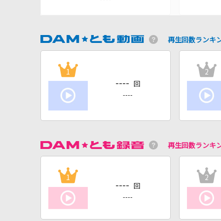
再生回数ランキ
1
2
----
回
----
再生回数ランキ
1
2
----
回
----