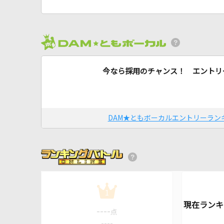
今なら採用のチャンス！ エントリ
DAM★ともボーカルエントリーラン
1
----
点
----