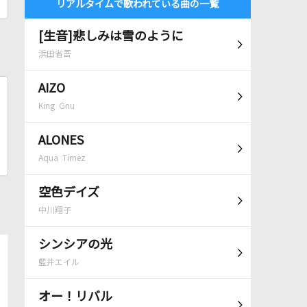
リアルタイムで歌われている曲の一覧
[生音]悲しみは雪のように
浜田省吾
AIZO
King Gnu
ALONES
Aqua Timez
空色デイズ
中川翔子
シンシアの光
藍井エイル
オー！リバル