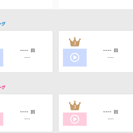
ング
3
----
----
回
回
----
----
ング
3
----
----
回
回
----
----