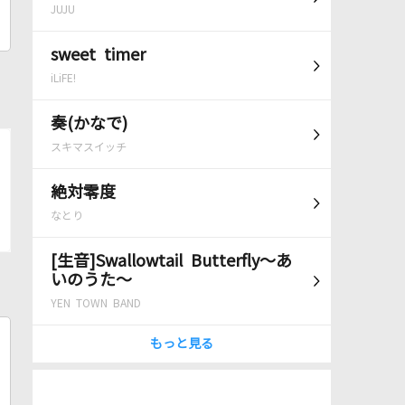
JUJU
sweet timer
iLiFE!
奏(かなで)
スキマスイッチ
絶対零度
なとり
[生音]Swallowtail Butterfly～あ
いのうた～
YEN TOWN BAND
もっと見る