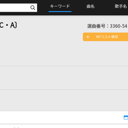
キーワード
曲名
歌手名
C・A〕
選曲番号：
3360-54
MYリスト保存