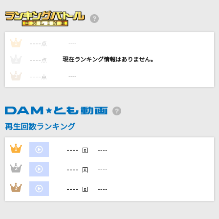
LOST CORNER
米津玄師
----
----
1
[生音]証
点
flumpool
----
----
2
点
----
----
3
点
オトノケ
Creepy Nuts
とくべチュ、して
再生回数ランキング
＝LOVE
----
1
----
回
もっと見る
----
2
----
回
DAMの新曲・ランキングなど
----
3
----
回
カラオケ最新情報をチェック！