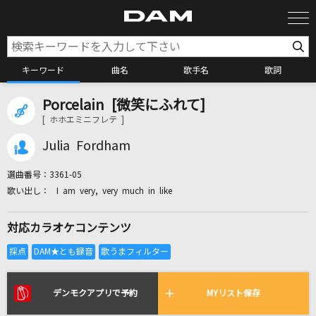
キーワード
曲名
歌手名
歌詞
Porcelain [微笑にふれて]
カラオケ検索
[ ホホエミニフレテ ]
Julia Fordham
カラオケ店舗検索
選曲番号：
3361-05
I am very, very much in like
カラオケリクエスト
対応カラオケコンテンツ
全国りれき
リアルタイムで歌われている曲の一覧
デンモクアプリで予約
MYリスト保存