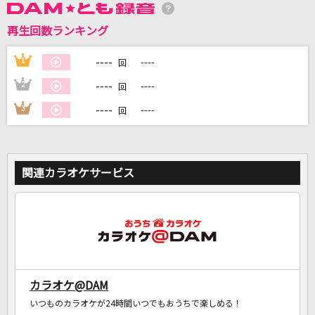
再生回数ランキング
DAMに会員登録・ログインして
カラオケをもっと楽しもう！
----
1
----
回
----
2
----
回
----
3
----
回
自宅でカラオケ歌い放題！
家族や友達と一緒に！練習にも！
関連カラオケサービス
カラオケ@DAM
いつものカラオケが24時間いつでもおうちで楽しめる！