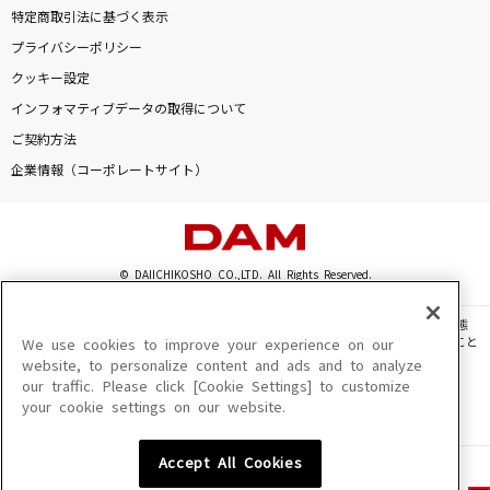
特定商取引法に基づく表示
プライバシーポリシー
クッキー設定
インフォマティブデータの取得について
ご契約方法
企業情報（コーポレートサイト）
© DAIICHIKOSHO CO.,LTD. All Rights Reserved.
このサイトに掲載されている一切の文章・画像・写真・動画・音声等を、手段や形態
を問わず、著作権法の定める範囲を超えて無断で複製、転載、ファイル化などすること
We use cookies to improve your experience on our
を禁じます。
website, to personalize content and ads and to analyze
our traffic. Please click [Cookie Settings] to customize
楽曲及びコンテンツは、機種によりご利用いただけない場合があります。
your cookie settings on our website.
楽曲及びコンテンツの配信日、配信内容が変更になる場合があります。
楽曲によりMYリスト保存ができない場合があります。
Accept All Cookies
JASRAC許諾番号
6602250213Y31015 6602250112Y38026 6602250240Y31015