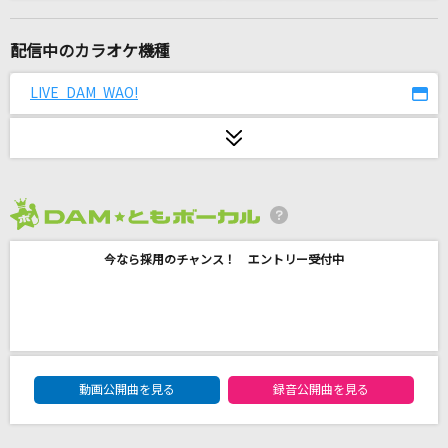
あの世行きのバスに乗ってさらば。
ツユ
配信中のカラオケ機種
晩餐歌
LIVE DAM WAO!
tuki.
[生音]ドライフラワー
優里
2026年8月度
ANTENNA
今なら採用のチャンス！ エントリー受付中
Mrs. GREEN APPLE
[生音]恋の予感
安全地帯
DAM★ともボーカルエントリーランキング
[生音]アイのシナリオ
動画公開曲を見る
録音公開曲を見る
CHiCO with HoneyWorks