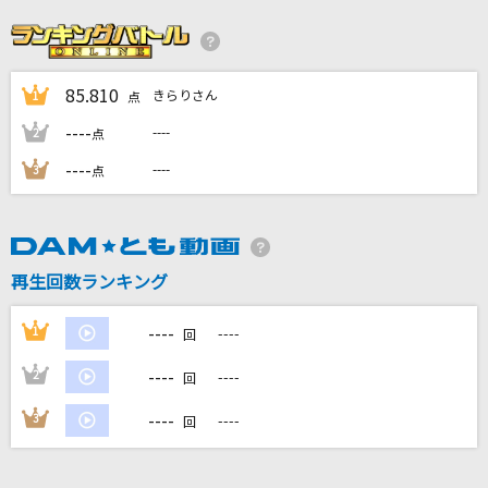
Seventh Heaven
七海うらら
85.810
きらりさん
1
残酷な天使のテーゼ
点
高橋洋子
----
----
2
点
----
----
3
点
WaLL FloWeR
Mrs. GREEN APPLE
丸の内サディスティック
再生回数ランキング
椎名林檎
----
1
----
回
もっと見る
----
2
----
回
DAMの新曲・ランキングなど
----
3
----
回
カラオケ最新情報をチェック！