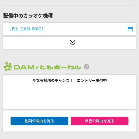
青のすみか
キタニタツヤ
配信中のカラオケ機種
明日への序奏
LIVE DAM WAO!
半崎美子
少年ブレイヴ
じん(自然の敵P) feat.IA
2026年8月度
[生音]蕾
今なら採用のチャンス！ エントリー受付中
コブクロ
[生音]青いベンチ
サスケ
DAM★ともボーカルエントリーランキング
だれかの心臓になれたなら
動画公開曲を見る
録音公開曲を見る
ユリイ・カノン