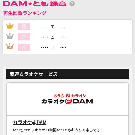
再生回数ランキング
DAMに会員登録・ログインして
カラオケをもっと楽しもう！
----
1
----
回
----
2
----
回
----
3
----
回
自宅でカラオケ歌い放題！
家族や友達と一緒に！練習にも！
関連カラオケサービス
カラオケ@DAM
いつものカラオケが24時間いつでもおうちで楽しめる！