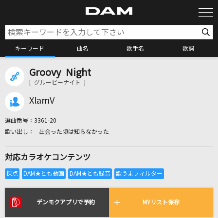
キーワード
曲名
歌手名
歌詞
Groovy Night
カラオケ検索
[ グルービーナイト ]
XlamV
カラオケ店舗検索
選曲番号：
3361-20
出会った頃は知らなかった
カラオケリクエスト
対応カラオケコンテンツ
全国りれき
リアルタイムで歌われている曲の一覧
デンモクアプリで予約
MYリスト保存