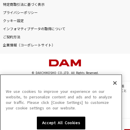
特定商取引法に基づく表示
プライバシーポリシー
クッキー設定
インフォマティブデータの取得について
ご契約方法
企業情報（コーポレートサイト）
© DAIICHIKOSHO CO.,LTD. All Rights Reserved.
このサイトに掲載されている一切の文章・画像・写真・動画・音声等を、手段や形態
を問わず、著作権法の定める範囲を超えて無断で複製、転載、ファイル化などすること
We use cookies to improve your experience on our
を禁じます。
website, to personalize content and ads and to analyze
our traffic. Please click [Cookie Settings] to customize
楽曲及びコンテンツは、機種によりご利用いただけない場合があります。
your cookie settings on our website.
楽曲及びコンテンツの配信日、配信内容が変更になる場合があります。
楽曲によりMYリスト保存ができない場合があります。
Accept All Cookies
JASRAC許諾番号
6602250213Y31015 6602250112Y38026 6602250240Y31015