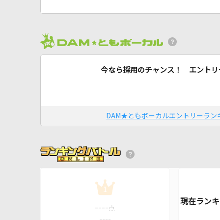
今なら採用のチャンス！ エントリ
DAM★ともボーカルエントリーラン
1
----
点
----