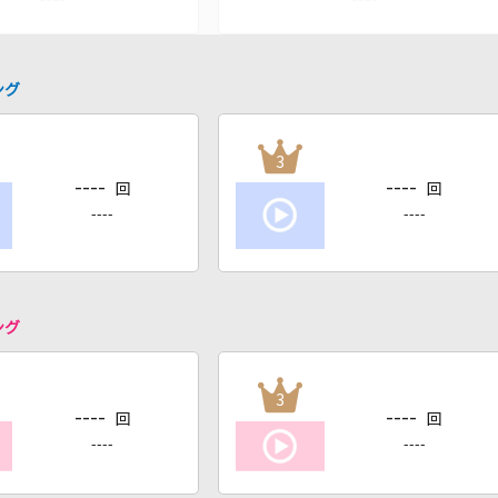
ング
3
----
----
回
回
----
----
ング
3
----
----
回
回
----
----