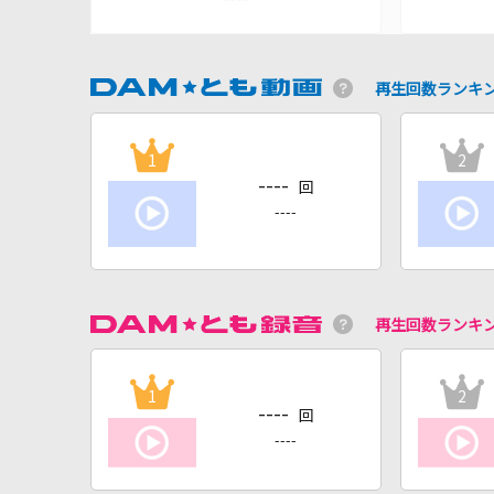
再生回数ランキ
1
2
----
回
----
再生回数ランキ
1
2
----
回
----