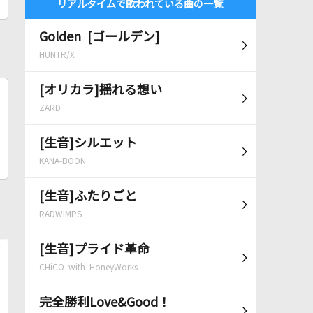
リアルタイムで歌われている曲の一覧
Golden [ゴールデン]
HUNTR/X
[オリカラ]揺れる想い
ZARD
[生音]シルエット
KANA-BOON
[生音]ふたりごと
RADWIMPS
[生音]プライド革命
CHiCO with HoneyWorks
完全勝利Love&Good！