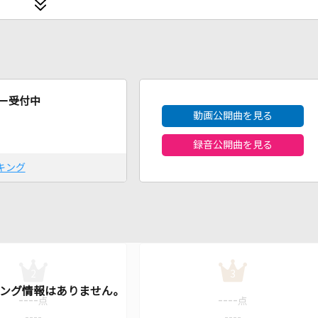
2026年8月度
ー受付中
動画公開曲を見る
録音公開曲を見る
キング
2
3
----
----
点
点
----
----