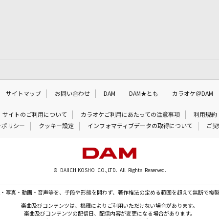
サイトマップ
お問い合わせ
DAM
DAM★とも
カラオケ＠DAM
サイトのご利用について
カラオケご利用にあたっての注意事項
利用規約
ーポリシー
クッキー設定
インフォマティブデータの取得について
ご契
© DAIICHIKOSHO CO.,LTD. All Rights Reserved.
・写真・動画・音声等を、手段や形態を問わず、著作権法の定める範囲を超えて無断で複
楽曲及びコンテンツは、機種によりご利用いただけない場合があります。
楽曲及びコンテンツの配信日、配信内容が変更になる場合があります。