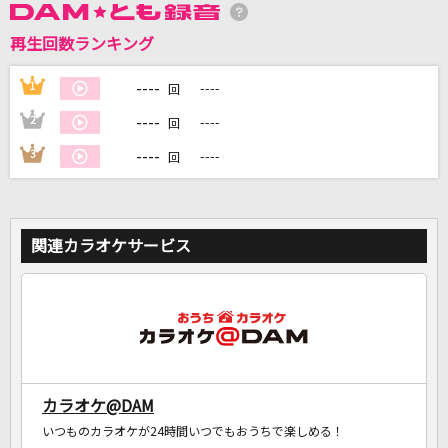
再生回数ランキング
DAMに会員登録・ログインして
カラオケをもっと楽しもう！
----
1
----
回
----
2
----
回
----
3
----
回
自宅でカラオケ歌い放題！
家族や友達と一緒に！練習にも！
関連カラオケサービス
カラオケ@DAM
いつものカラオケが24時間いつでもおうちで楽しめる！