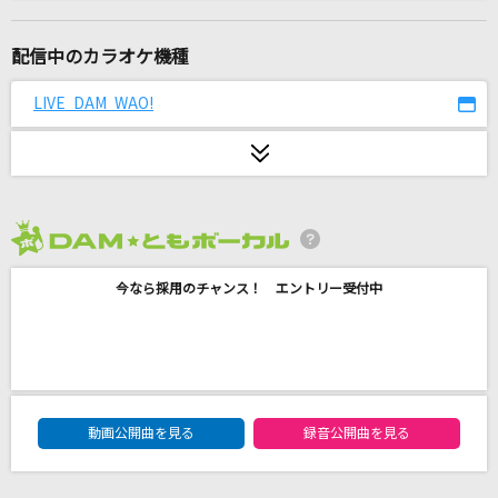
CHEERS
Mrs. GREEN APPLE
配信中のカラオケ機種
東京サマーセッション feat.CHiCO
LIVE DAM WAO!
HoneyWorks
夏色
ゆず
2026年8月度
[生音]君の知らない物語
今なら採用のチャンス！ エントリー受付中
supercell
雲と幽霊
ヨルシカ
DAM★ともボーカルエントリーランキング
卒業写真
動画公開曲を見る
録音公開曲を見る
松任谷由実(荒井由実)