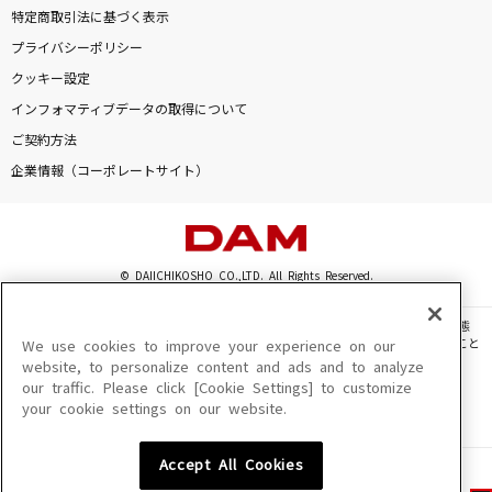
特定商取引法に基づく表示
プライバシーポリシー
クッキー設定
インフォマティブデータの取得について
ご契約方法
企業情報（コーポレートサイト）
© DAIICHIKOSHO CO.,LTD. All Rights Reserved.
このサイトに掲載されている一切の文章・画像・写真・動画・音声等を、手段や形態
を問わず、著作権法の定める範囲を超えて無断で複製、転載、ファイル化などすること
We use cookies to improve your experience on our
を禁じます。
website, to personalize content and ads and to analyze
our traffic. Please click [Cookie Settings] to customize
楽曲及びコンテンツは、機種によりご利用いただけない場合があります。
your cookie settings on our website.
楽曲及びコンテンツの配信日、配信内容が変更になる場合があります。
楽曲によりMYリスト保存ができない場合があります。
Accept All Cookies
JASRAC許諾番号
6602250213Y31015 6602250112Y38026 6602250240Y31015