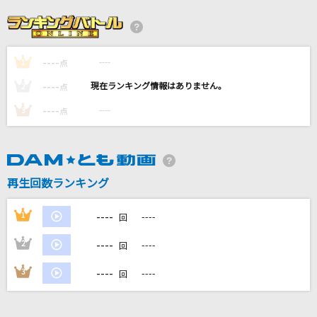
Dark Rainbow
B'z
----
----
1
[生音]あの素晴しい愛をもう一度
点
加藤和彦と北山修
----
----
2
点
----
----
3
点
生きもの
go!go!vanillas
碧い瞳のエリス
再生回数ランキング
安全地帯
----
1
----
回
もっと見る
----
2
----
回
DAMの新曲・ランキングなど
----
3
----
回
カラオケ最新情報をチェック！