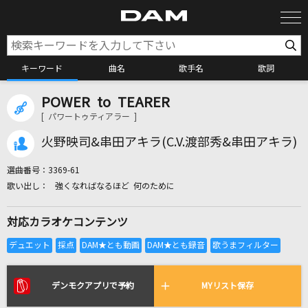
キーワード
曲名
歌手名
歌詞
POWER to TEARER
カラオケ検索
[ パワートゥティアラー ]
火野映司&串田アキラ(C.V.渡部秀&串田アキラ)
カラオケ店舗検索
選曲番号：
3369-61
強くなればなるほど 何のために
カラオケリクエスト
対応カラオケコンテンツ
全国りれき
リアルタイムで歌われている曲の一覧
デンモクアプリで予約
MYリスト保存