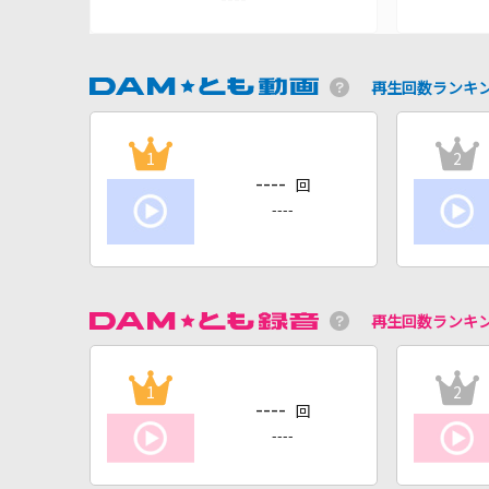
再生回数ランキ
1
2
----
回
----
再生回数ランキ
1
2
----
回
----