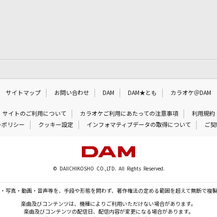
サイトマップ
お問い合わせ
DAM
DAM★とも
カラオケ＠DAM
サイトのご利用について
カラオケご利用にあたっての注意事項
利用規約
ーポリシー
クッキー設定
インフォマティブデータの取得について
ご契
© DAIICHIKOSHO CO.,LTD. All Rights Reserved.
・写真・動画・音声等を、手段や形態を問わず、著作権法の定める範囲を超えて無断で複
楽曲及びコンテンツは、機種によりご利用いただけない場合があります。
楽曲及びコンテンツの配信日、配信内容が変更になる場合があります。