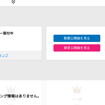
2026年8月度
ー受付中
動画公開曲を見る
録音公開曲を見る
キング
2
3
----
----
点
点
----
----