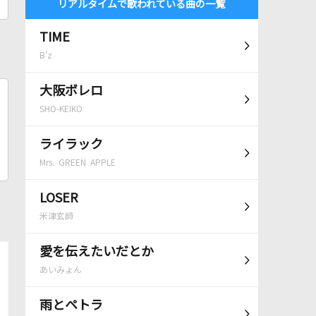
リアルタイムで歌われている曲の一覧
TIME
B'z
大阪ボレロ
SHO-KEIKO
ライラック
Mrs. GREEN APPLE
LOSER
米津玄師
愛を伝えたいだとか
あいみょん
雨とペトラ