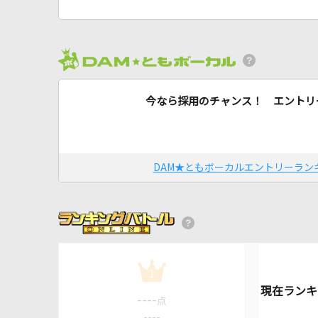
今なら採用のチャンス！ エントリ
DAM★ともボーカルエントリーラン
1
----
点
----