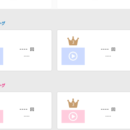
ング
3
----
----
回
回
----
----
ング
3
----
----
回
回
----
----