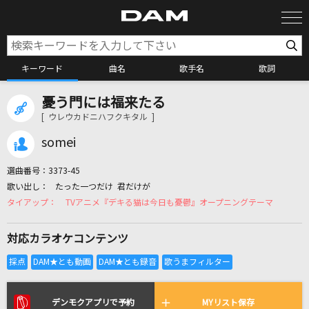
キーワード
曲名
歌手名
歌詞
憂う門には福来たる
カラオケ検索
[ ウレウカドニハフクキタル ]
somei
カラオケ店舗検索
選曲番号：
3373-45
たった一つだけ 君だけが
カラオケリクエスト
TVアニメ『デキる猫は今日も憂鬱』オープニングテーマ
対応カラオケコンテンツ
全国りれき
リアルタイムで歌われている曲の一覧
デンモクアプリで予約
MYリスト保存