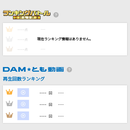
And I Love You So
AK-69
[生音]ツキミソウ
----
----
1
点
Novelbright
----
----
2
点
マリーゴールド
----
----
3
点
あいみょん
クスシキ
Mrs. GREEN APPLE
再生回数ランキング
もっと見る
----
1
----
回
----
2
----
回
DAMの新曲・ランキングなど
カラオケ最新情報をチェック！
----
3
----
回