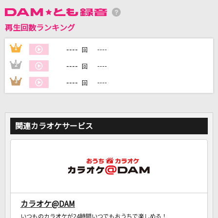
再生回数ランキング
DAMに会員登録・ログインして
カラオケをもっと楽しもう！
----
1
----
回
----
2
----
回
----
3
----
回
自宅でカラオケ歌い放題！
家族や友達と一緒に！練習にも！
関連カラオケサービス
カラオケ@DAM
いつものカラオケが24時間いつでもおうちで楽しめる！