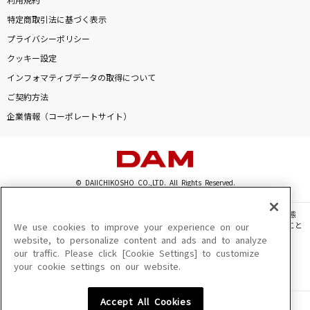
利用規約
特定商取引法に基づく表示
プライバシーポリシー
クッキー設定
インフォマティブデータの取得について
ご契約方法
企業情報（コーポレートサイト）
© DAIICHIKOSHO CO.,LTD. All Rights Reserved.
このサイトに掲載されている一切の文章・画像・写真・動画・音声等を、手段や形態
を問わず、著作権法の定める範囲を超えて無断で複製、転載、ファイル化などすること
We use cookies to improve your experience on our
を禁じます。
website, to personalize content and ads and to analyze
our traffic. Please click [Cookie Settings] to customize
楽曲及びコンテンツは、機種によりご利用いただけない場合があります。
your cookie settings on our website.
楽曲及びコンテンツの配信日、配信内容が変更になる場合があります。
楽曲によりMYリスト保存ができない場合があります。
Accept All Cookies
JASRAC許諾番号