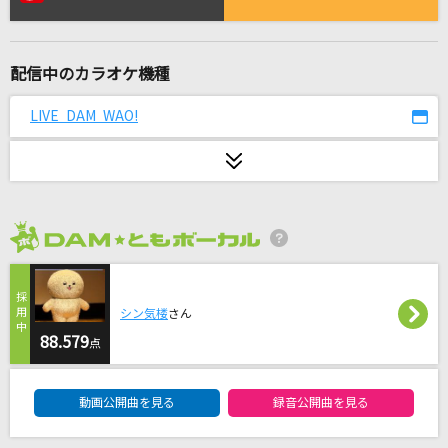
栄光の男
サザンオールスターズ
配信中のカラオケ機種
Love so sweet
嵐(アラシ)
LIVE DAM WAO!
ついてない
岡村孝子
[生音]幸せ
2026年8月度
back number
[生音]夢一夜
シン気楼
さん
南こうせつ
88.579
点
DAM★ともボーカルエントリーランキング
ダンボールの神様
動画公開曲を見る
録音公開曲を見る
MADAO(立木文彦)