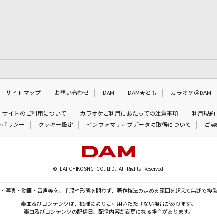
サイトマップ
お問い合わせ
DAM
DAM★とも
カラオケ＠DAM
サイトのご利用について
カラオケご利用にあたっての注意事項
利用規約
ーポリシー
クッキー設定
インフォマティブデータの取得について
ご契
© DAIICHIKOSHO CO.,LTD. All Rights Reserved.
・写真・動画・音声等を、手段や形態を問わず、著作権法の定める範囲を超えて無断で複
楽曲及びコンテンツは、機種によりご利用いただけない場合があります。
楽曲及びコンテンツの配信日、配信内容が変更になる場合があります。