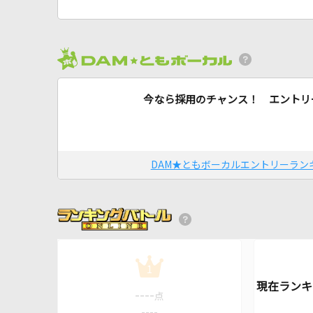
今なら採用のチャンス！ エントリ
DAM★ともボーカルエントリーラン
1
----
点
----