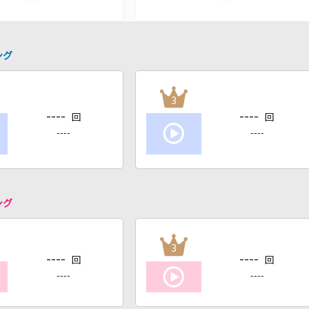
ング
3
----
----
回
回
----
----
ング
3
----
----
回
回
----
----