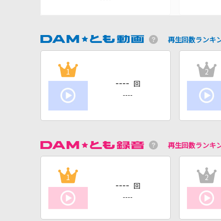
再生回数ランキ
1
2
----
回
----
再生回数ランキ
1
2
----
回
----