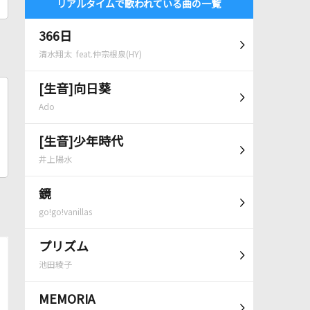
リアルタイムで歌われている曲の一覧
366日
清水翔太 feat.仲宗根泉(HY)
[生音]向日葵
Ado
[生音]少年時代
井上陽水
鏡
go!go!vanillas
プリズム
池田綾子
MEMORIA