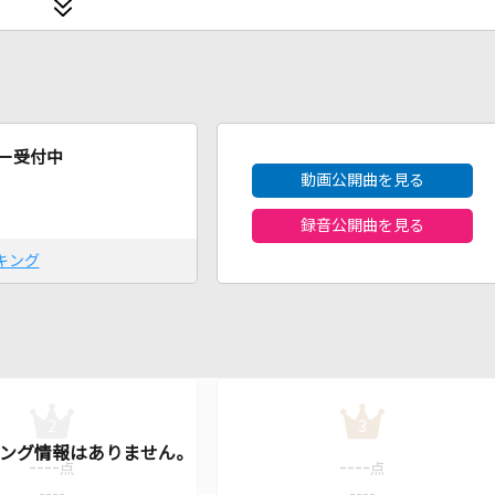
2026年8月度
ー受付中
動画公開曲を見る
録音公開曲を見る
キング
2
3
----
----
点
点
----
----