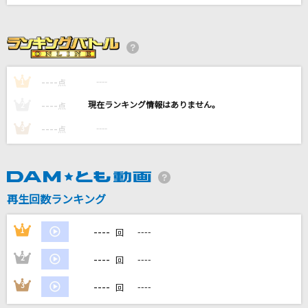
わたがし
back number
開心☆ナイス街
----
香港(CV:高城元気)
----
1
点
----
----
2
点
僕と僕
----
----
3
点
川崎鷹也
key to my heart
倉木麻衣
再生回数ランキング
もっと見る
----
1
----
回
DAMの新曲・ランキングなど
----
2
----
回
カラオケ最新情報をチェック！
----
3
----
回