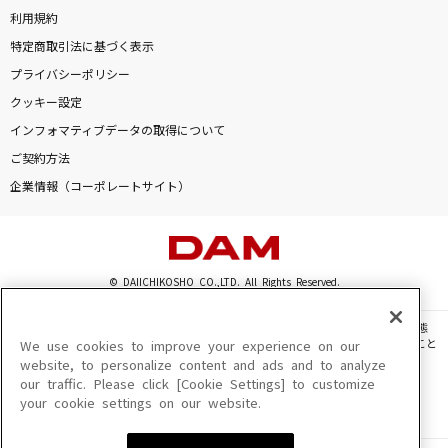
利用規約
特定商取引法に基づく表示
プライバシーポリシー
クッキー設定
インフォマティブデータの取得について
ご契約方法
企業情報（コーポレートサイト）
© DAIICHIKOSHO CO.,LTD. All Rights Reserved.
このサイトに掲載されている一切の文章・画像・写真・動画・音声等を、手段や形態
を問わず、著作権法の定める範囲を超えて無断で複製、転載、ファイル化などすること
We use cookies to improve your experience on our
を禁じます。
website, to personalize content and ads and to analyze
our traffic. Please click [Cookie Settings] to customize
楽曲及びコンテンツは、機種によりご利用いただけない場合があります。
your cookie settings on our website.
楽曲及びコンテンツの配信日、配信内容が変更になる場合があります。
楽曲によりMYリスト保存ができない場合があります。