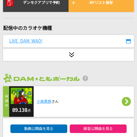
[生音]水平線
デンモクアプリで予約
MYリスト保存
back number
朧
配信中のカラオケ機種
市川由紀乃
LIVE DAM WAO!
The 5th
＝LOVE
FOLLOW
Kis-My-Ft2
2026年8月度
[生音]春愁
小鳥貴族
さん
Mrs. GREEN APPLE
89.138
点
[生音]水平線
DAM★ともボーカルエントリーランキング
back number
動画公開曲を見る
録音公開曲を見る