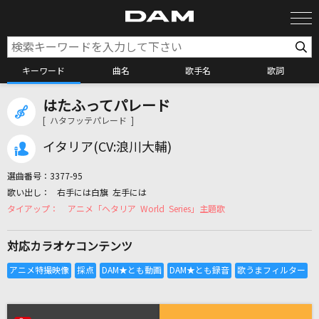
キーワード
曲名
歌手名
歌詞
はたふってパレード
カラオケ検索
[ ハタフッテパレード ]
イタリア(CV:浪川大輔)
カラオケ店舗検索
選曲番号：
3377-95
右手には白旗 左手には
カラオケリクエスト
アニメ「ヘタリア World Series」主題歌
対応カラオケコンテンツ
全国りれき
リアルタイムで歌われている曲の一覧