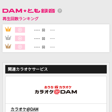
DAMに会員登録・ログインして
再生回数ランキング
カラオケをもっと楽しもう！
----
1
----
回
----
2
----
回
自宅でカラオケ歌い放題！
----
3
----
回
家族や友達と一緒に！練習にも！
関連カラオケサービス
カラオケ@DAM