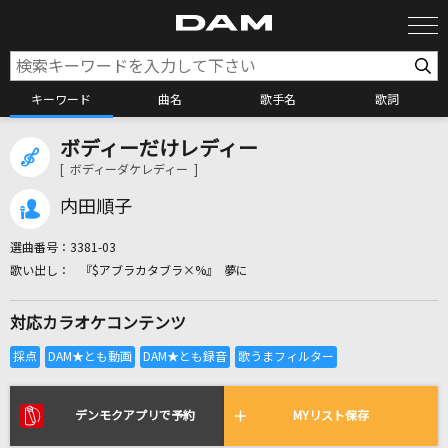
キーワード
曲名
歌手名
歌詞
ボディーだけレディー
カラオケ検索
[ ボディーダケレディー ]
内田順子
カラオケ店舗検索
選曲番号：
3381-03
『$アブラカタブラ×%』 夢に
カラオケリクエスト
対応カラオケコンテンツ
全国りれき
リアルタイムで歌われている曲の一覧
デンモクアプリで予約
MYリスト保存