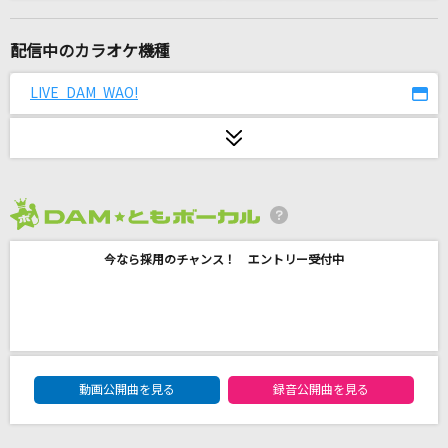
爆裂愛してる
M!LK
配信中のカラオケ機種
ハッピーエンド
LIVE DAM WAO!
SHISHAMO
オー！リバル
ポルノグラフィティ
2026年8月度
アイネクライネ
今なら採用のチャンス！ エントリー受付中
米津玄師
115万キロのフィルム
Official髭男dism
DAM★ともボーカルエントリーランキング
ナハトムジーク
動画公開曲を見る
録音公開曲を見る
Mrs. GREEN APPLE