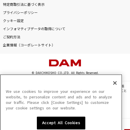
特定商取引法に基づく表示
プライバシーポリシー
クッキー設定
インフォマティブデータの取得について
ご契約方法
企業情報（コーポレートサイト）
© DAIICHIKOSHO CO.,LTD. All Rights Reserved.
このサイトに掲載されている一切の文章・画像・写真・動画・音声等を、手段や形態
を問わず、著作権法の定める範囲を超えて無断で複製、転載、ファイル化などすること
We use cookies to improve your experience on our
を禁じます。
website, to personalize content and ads and to analyze
our traffic. Please click [Cookie Settings] to customize
楽曲及びコンテンツは、機種によりご利用いただけない場合があります。
your cookie settings on our website.
楽曲及びコンテンツの配信日、配信内容が変更になる場合があります。
楽曲によりMYリスト保存ができない場合があります。
Accept All Cookies
JASRAC許諾番号
6602250213Y31015 6602250112Y38026 6602250240Y31015