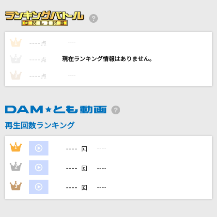
[生音]115万キロのフィルム
Official髭男dism
----
----
1
お願い!シンデレラ(M@STER VERSION)
点
THE IDOLM@STER CINDERELLA GIRLS(島村卯月(大橋彩香)/小日向美穂
----
----
2
点
(津田美波)/三村かな子(大坪由佳)/渋谷凛(福原綾香)/多田李衣菜(青木瑠璃
子)/神崎蘭子(内田真礼)/本田未央(原紗友里)/城ヶ崎美嘉(佳村はるか)/城
----
----
3
点
ヶ崎莉嘉(山本希望))
Last Song(UNPLUGGED Ver.)
GACKT(Gackt)
再生回数ランキング
TIME
----
1
----
回
B'z
----
2
----
回
もっと見る
----
3
----
回
DAMの新曲・ランキングなど
カラオケ最新情報をチェック！