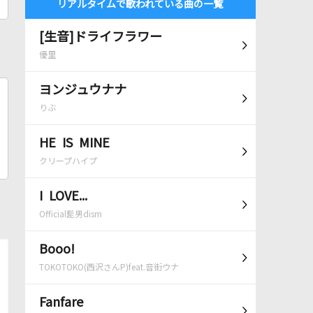
リアルタイムで歌われている曲の一覧
[生音]ドライフラワー
優里
ヨンジュウナナ
りぶ
HE IS MINE
クリープハイプ
I LOVE...
Official髭男dism
Booo!
TOKOTOKO(西沢さんP)feat.音街ウナ
Fanfare