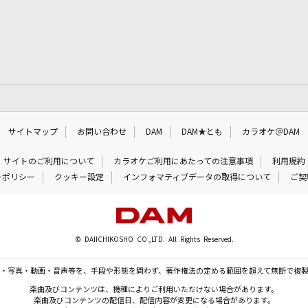
サイトマップ
お問い合わせ
DAM
DAM★とも
カラオケ＠DAM
サイトのご利用について
カラオケご利用にあたっての注意事項
利用規約
ーポリシー
クッキー設定
インフォマティブデータの取得について
ご契
© DAIICHIKOSHO CO.,LTD. All Rights Reserved.
・写真・動画・音声等を、手段や形態を問わず、著作権法の定める範囲を超えて無断で複
楽曲及びコンテンツは、機種によりご利用いただけない場合があります。
楽曲及びコンテンツの配信日、配信内容が変更になる場合があります。