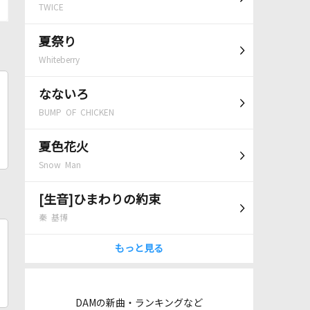
TWICE
夏祭り
Whiteberry
なないろ
BUMP OF CHICKEN
夏色花火
Snow Man
[生音]ひまわりの約束
秦 基博
もっと見る
DAMの新曲・ランキングなど