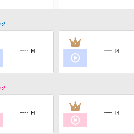
ング
3
----
----
回
回
----
----
ング
3
----
----
回
回
----
----