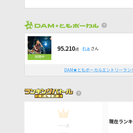
95.210
れぁ
さん
点
DAM★ともボーカルエントリーラン
1
----
点
----