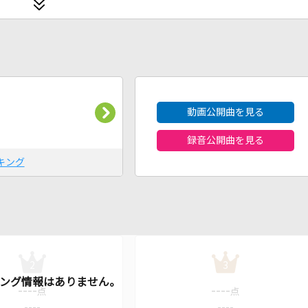
2026年8月度
動画公開曲を見る
録音公開曲を見る
キング
2
3
----
----
点
点
----
----