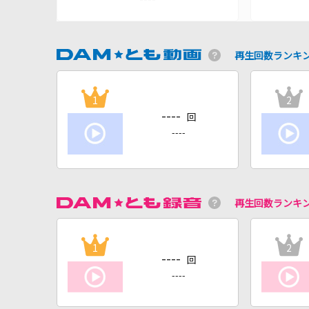
再生回数ランキ
1
2
----
回
----
再生回数ランキ
1
2
----
回
----