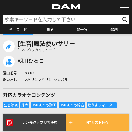
キーワード
曲名
歌手名
歌詞
[生音]魔法使いサリー
カラオケ検索
[ マホウツカイサリー ]
朝川ひろこ
カラオケ店舗検索
選曲番号：
3383-02
マハリクマハリタ ヤンバラ
カラオケリクエスト
対応カラオケコンテンツ
全国りれき
リアルタイムで歌われている曲の一覧
デンモクアプリで予約
MYリスト保存