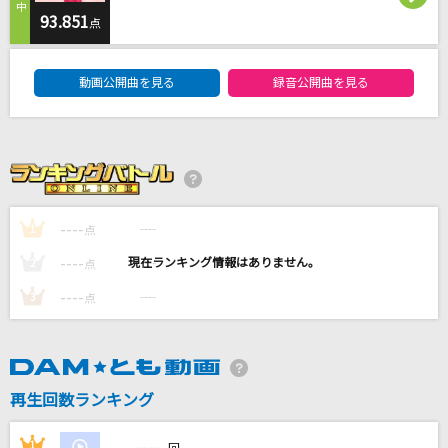
CRASH OUT!!!
93.851
点
OddRe:
DAM★ともボーカルエントリーランキング
動画公開曲を見る
録音公開曲を見る
[オリカラ]世界が終るまでは… 1994/6/22渋谷
公会堂
WANDS
怪獣
サカナクション
----
----
1
点
----
アスノヨゾラ哨戒班
----
2
点
Orangestar feat.IA
----
----
3
点
もっと見る
DAMの新曲・ランキングなど
再生回数ランキング
カラオケ最新情報をチェック！
----
1
----