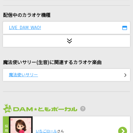
ai my me
OddRe:
配信中のカラオケ機種
サボテンの花
LIVE DAM WAO!
TULIP(チューリップ)
[生音]ボーイフレンド
aiko
魔法使いサリー(生音)に関連するカラオケ楽曲
誰にもバレずに
魔法使いサリー
＝LOVE
Brand New
Mrs. GREEN APPLE
2026年8月度
季節は次々死んでいく
amazarashi
いちごロール
さん