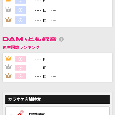
回
----
2
----
回
----
DAMに会員登録・ログインして
3
----
回
カラオケをもっと楽しもう！
再生回数ランキング
自宅でカラオケ歌い放題！
家族や友達と一緒に！練習にも！
----
1
----
回
----
2
----
回
----
3
----
回
カラオケ店舗検索
店舗検索