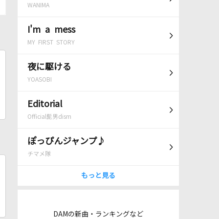
WANIMA
I'm a mess
MY FIRST STORY
夜に駆ける
YOASOBI
Editorial
Official髭男dism
ぽっぴんジャンプ♪
チマメ隊
もっと見る
DAMの新曲・ランキングなど