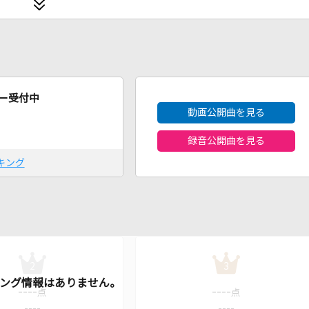
2026年8月度
ー受付中
動画公開曲を見る
録音公開曲を見る
キング
2
3
----
----
点
点
----
----