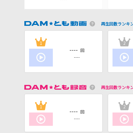
再生回数ランキ
1
2
----
回
----
再生回数ランキ
1
2
----
回
----