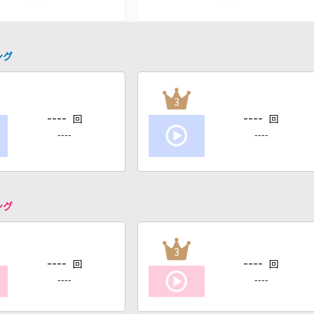
ング
3
----
----
回
回
----
----
ング
3
----
----
回
回
----
----