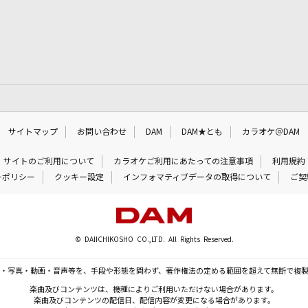
サイトマップ
お問い合わせ
DAM
DAM★とも
カラオケ＠DAM
サイトのご利用について
カラオケご利用にあたっての注意事項
利用規約
ーポリシー
クッキー設定
インフォマティブデータの取得について
ご契
© DAIICHIKOSHO CO.,LTD. All Rights Reserved.
・写真・動画・音声等を、手段や形態を問わず、著作権法の定める範囲を超えて無断で複
楽曲及びコンテンツは、機種によりご利用いただけない場合があります。
楽曲及びコンテンツの配信日、配信内容が変更になる場合があります。