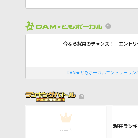
今なら採用のチャンス！ エントリ
DAM★ともボーカルエントリーラン
1
----
点
----