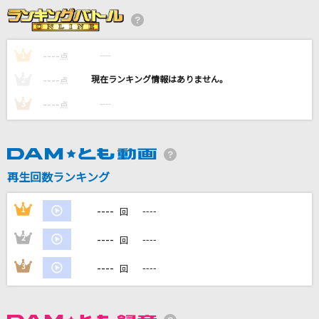
サンサン・サマー
UtaGe!
----
----
1
点
Love Fair
----
----
2
点
岡田有希子
----
----
3
点
[生音]STONE OCEAN
ichigo from 岸田教団&THE明星ロケッツ
[生音]君の知らない物語
再生回数ランキング
supercell
----
1
----
回
もっと見る
----
2
----
回
DAMの新曲・ランキングなど
----
3
----
回
カラオケ最新情報をチェック！