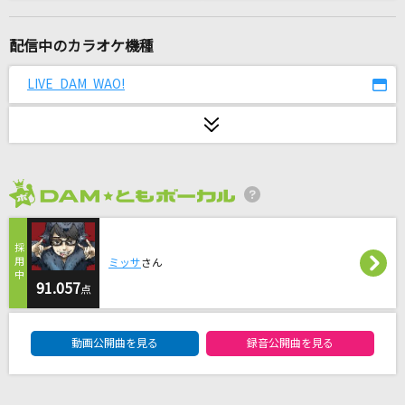
真夏日よ
乃木坂46
配信中のカラオケ機種
あの夏が飽和する
LIVE DAM WAO!
カンザキイオリ
[生音]桃色吐息
高橋真梨子
2026年8月度
ラピスラズリ
藍井エイル
ミッサ
さん
M八七(ビデオクリップバージョン)
91.057
点
米津玄師
DAM★ともボーカルエントリーランキング
動画公開曲を見る
録音公開曲を見る
[生音]ちりぬるを
市川由紀乃