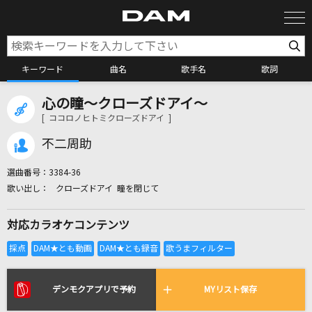
キーワード
曲名
歌手名
歌詞
心の瞳～クローズドアイ～
カラオケ検索
[ ココロノヒトミクローズドアイ ]
不二周助
カラオケ店舗検索
選曲番号：
3384-36
クローズドアイ 瞳を閉じて
カラオケリクエスト
対応カラオケコンテンツ
全国りれき
リアルタイムで歌われている曲の一覧
デンモクアプリで予約
MYリスト保存