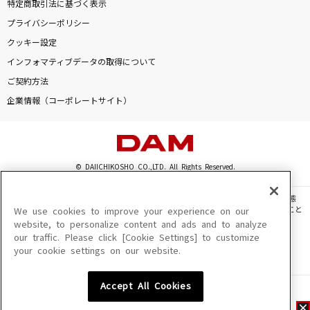
特定商取引法に基づく表示
プライバシーポリシー
クッキー設定
インフォマティブデータの取得について
ご契約方法
企業情報（コーポレートサイト）
© DAIICHIKOSHO CO.,LTD. All Rights Reserved.
このサイトに掲載されている一切の文章・画像・写真・動画・音声等を、手段や形態
を問わず、著作権法の定める範囲を超えて無断で複製、転載、ファイル化などすること
We use cookies to improve your experience on our
を禁じます。
website, to personalize content and ads and to analyze
our traffic. Please click [Cookie Settings] to customize
楽曲及びコンテンツは、機種によりご利用いただけない場合があります。
your cookie settings on our website.
楽曲及びコンテンツの配信日、配信内容が変更になる場合があります。
楽曲によりMYリスト保存ができない場合があります。
Accept All Cookies
JASRAC許諾番号
6602250213Y31015 6602250112Y38026 6602250240Y31015
6602250241Y45122