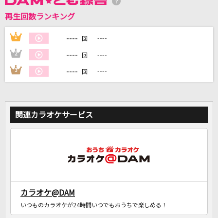
再生回数ランキング
DAMに会員登録・ログインして
カラオケをもっと楽しもう！
----
1
----
回
----
2
----
回
----
3
----
回
自宅でカラオケ歌い放題！
家族や友達と一緒に！練習にも！
関連カラオケサービス
カラオケ@DAM
いつものカラオケが24時間いつでもおうちで楽しめる！