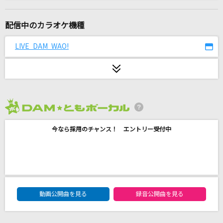
[生音]あの唄はもう唄わないのですか
風
配信中のカラオケ機種
[生音]プライド革命
LIVE DAM WAO!
CHiCO with HoneyWorks
Ask Me Why [アスク・ミー・ホワイ]
The Beatles
2026年8月度
プロポーズ
今なら採用のチャンス！ エントリー受付中
なとり
silent
SEKAI NO OWARI(世界の終わり)
DAM★ともボーカルエントリーランキング
アカシア(ポケモンスペシャルMV「GOTCHA！」
動画公開曲を見る
録音公開曲を見る
ver.)
BUMP OF CHICKEN