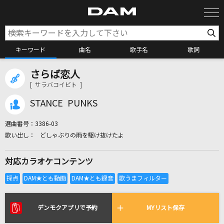
キーワード
曲名
歌手名
歌詞
さらば恋人
カラオケ検索
[ サラバコイビト ]
STANCE PUNKS
カラオケ店舗検索
選曲番号：
3386-03
どしゃぶりの雨を駆け抜けたよ
カラオケリクエスト
対応カラオケコンテンツ
全国りれき
リアルタイムで歌われている曲の一覧
デンモクアプリで予約
MYリスト保存