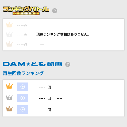
迷星叫
MyGO!!!!!
----
----
1
点
ベスト
----
----
2
点
back numberメドレー
----
----
3
点
secret base～君がくれたもの～
ZONE
再生回数ランキング
PAPARAZZI～*この物語はフィクションです～
RADWIMPS
----
1
----
回
もっと見る
----
2
----
回
----
3
----
回
DAMの新曲・ランキングなど
カラオケ最新情報をチェック！