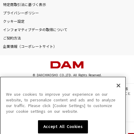
特定商取引法に基づく表示
プライバシーポリシー
クッキー設定
インフォマティブデータの取得について
ご契約方法
企業情報（コーポレートサイト）
© DAIICHIKOSHO CO.,LTD. All Rights Reserved.
このサイトに掲載されている一切の文章・画像・写真・動画・音声等を、手段や形態
を問わず、著作権法の定める範囲を超えて無断で複製、転載、ファイル化などすること
We use cookies to improve your experience on our
を禁じます。
website, to personalize content and ads and to analyze
our traffic. Please click [Cookie Settings] to customize
楽曲及びコンテンツは、機種によりご利用いただけない場合があります。
your cookie settings on our website.
楽曲及びコンテンツの配信日、配信内容が変更になる場合があります。
楽曲によりMYリスト保存ができない場合があります。
Accept All Cookies
JASRAC許諾番号
6602250213Y31015 6602250112Y38026 6602250240Y31015