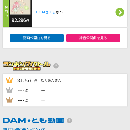
サボテンの花
TULIP(チューリップ)
ＴＯＭさくら
さん
92.296
点
二人だけのセレモニー
DAM★ともボーカルエントリーランキング
岡田有希子
動画公開曲を見る
録音公開曲を見る
[生音]My Revolution
渡辺美里
[生音]幻
My Hair is Bad
81.767
たくあんさん
1
点
----
----
2
点
もっと見る
----
----
3
点
DAMの新曲・ランキングなど
カラオケ最新情報をチェック！