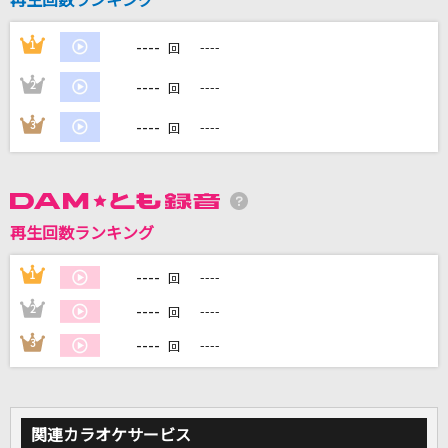
再生回数ランキング
----
1
----
回
DAMに会員登録・ログインして
カラオケをもっと楽しもう！
----
2
----
回
----
3
----
回
自宅でカラオケ歌い放題！
家族や友達と一緒に！練習にも！
再生回数ランキング
----
1
----
回
----
2
----
回
----
3
----
回
関連カラオケサービス