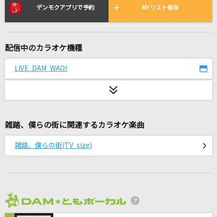
[生音]象牙海岸
デンモクアプリで予約
MYリスト保存
竹内まりや
アイオライト
配信中のカラオケ機種
Eve
LIVE DAM WAO!
[生音]ひまわりの約束
秦 基博
[生音]シルエット
雑踏、僕らの街に関連するカラオケ楽曲
KANA-BOON
雑踏、僕らの街(TV size)
[生音]月並みに輝け
結束バンド
炎と森のカーニバル
SEKAI NO OWARI(世界の終わり)
2026年8月度