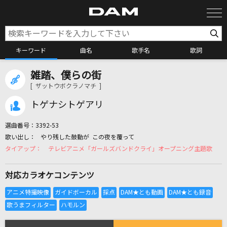
キーワード
曲名
歌手名
歌詞
雑踏、僕らの街
カラオケ検索
[ ザットウボクラノマチ ]
トゲナシトゲアリ
カラオケ店舗検索
選曲番号：
3392-53
やり残した鼓動が この夜を覆って
カラオケリクエスト
テレビアニメ「ガールズバンドクライ」オープニング主題歌
対応カラオケコンテンツ
全国りれき
リアルタイムで歌われている曲の一覧