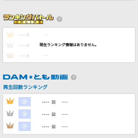
Bunny Girl
AKASAKI
愛してる 愛してた
----
----
1
点
DREAMS COME TRUE
----
----
2
点
Beat Generation
----
----
3
点
フェアリーズ(Fairies)
[生音]歌うたいのバラッド
斉藤和義
再生回数ランキング
もっと見る
----
1
----
回
----
2
----
DAMの新曲・ランキングなど
回
カラオケ最新情報をチェック！
----
3
----
回