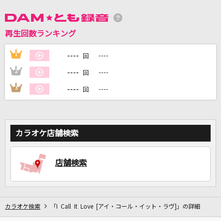
DAMに会員登録・ログインして
再生回数ランキング
カラオケをもっと楽しもう！
----
1
----
回
----
2
----
回
----
3
----
回
自宅でカラオケ歌い放題！
家族や友達と一緒に！練習にも！
カラオケ店舗検索
店舗検索
カラオケ検索
「I Call It Love [アイ・コール・イット・ラヴ]」の詳細