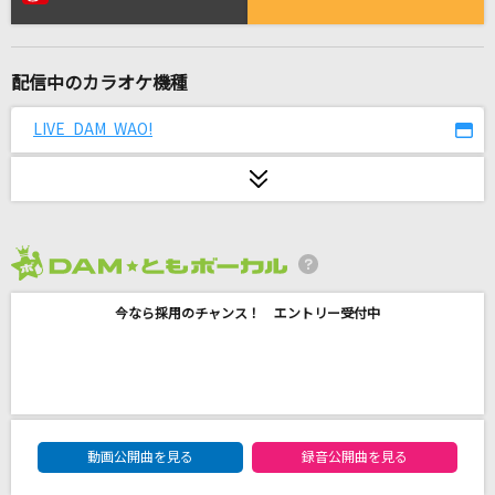
峠の鬼
ポルノグラフィティ
配信中のカラオケ機種
大器晩成
アンジュルム
LIVE DAM WAO!
不可幸力
Vaundy
メリーゴーランド
2026年8月度
優里
今なら採用のチャンス！ エントリー受付中
silent
SEKAI NO OWARI(世界の終わり)
ファタール
DAM★ともボーカルエントリーランキング
GEMN
動画公開曲を見る
録音公開曲を見る