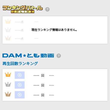
僕のこと
Mrs. GREEN APPLE
----
----
1
劇薬中毒
点
＝LOVE
----
----
2
点
----
----
3
点
怪獣
サカナクション
「熱き星たちよ」横浜ベイスターズ球団歌
再生回数ランキング
ザ・ベイスターズ
----
1
----
回
もっと見る
----
2
----
回
DAMの新曲・ランキングなど
----
3
----
回
カラオケ最新情報をチェック！