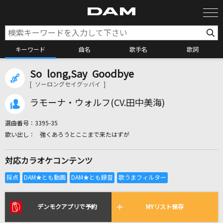
キーワード
曲名
歌手名
歌詞
So long,Say Goodbye
カラオケ検索
[ ソーロングセイグッバイ ]
ラモーナ・ウォルフ(CV.田中美海)
カラオケ店舗検索
選曲番号：
3395-35
強くあろうとここまで来たはずが
カラオケリクエスト
対応カラオケコンテンツ
全国りれき
リアルタイムで歌われている曲の一覧
デンモクアプリで予約
MYリスト保存