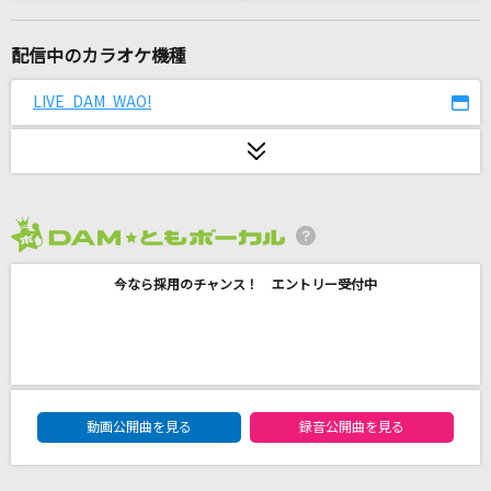
Yankeee
Aooo
配信中のカラオケ機種
[生音]ひまわりの約束
LIVE DAM WAO!
秦 基博
ヤミタイガール
れるりり feat.GUMI
2026年8月度
ビビデバ
今なら採用のチャンス！ エントリー受付中
星街すいせい
[生音]ひこうき雲
松任谷由実(荒井由実)
DAM★ともボーカルエントリーランキング
マトリョシカ
動画公開曲を見る
録音公開曲を見る
ハチ feat.初音ミク・GUMI