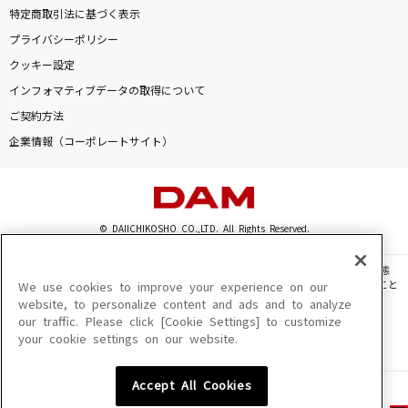
特定商取引法に基づく表示
プライバシーポリシー
クッキー設定
インフォマティブデータの取得について
ご契約方法
企業情報（コーポレートサイト）
© DAIICHIKOSHO CO.,LTD. All Rights Reserved.
このサイトに掲載されている一切の文章・画像・写真・動画・音声等を、手段や形態
を問わず、著作権法の定める範囲を超えて無断で複製、転載、ファイル化などすること
We use cookies to improve your experience on our
を禁じます。
website, to personalize content and ads and to analyze
our traffic. Please click [Cookie Settings] to customize
楽曲及びコンテンツは、機種によりご利用いただけない場合があります。
your cookie settings on our website.
楽曲及びコンテンツの配信日、配信内容が変更になる場合があります。
楽曲によりMYリスト保存ができない場合があります。
Accept All Cookies
JASRAC許諾番号
6602250213Y31015 6602250112Y38026 6602250240Y31015