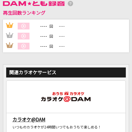
再生回数ランキング
DAMに会員登録・ログインして
カラオケをもっと楽しもう！
----
1
----
回
----
2
----
回
----
3
----
回
自宅でカラオケ歌い放題！
家族や友達と一緒に！練習にも！
関連カラオケサービス
カラオケ@DAM
いつものカラオケが24時間いつでもおうちで楽しめる！