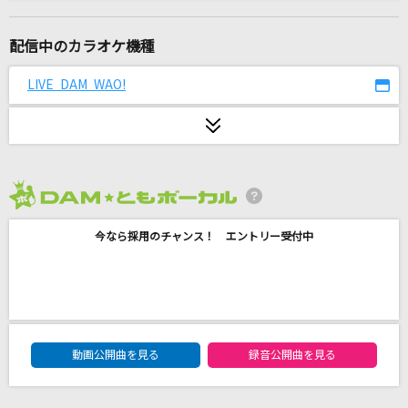
Headlight
MONKEY MAJIK
配信中のカラオケ機種
まほろばアスタリスク
LIVE DAM WAO!
≠ME
コンパス・オブ・ユア・ハート[シンドバッド・
ストーリーブック・ヴォヤッジ]
諏訪部順一
2026年8月度
白いカイト
今なら採用のチャンス！ エントリー受付中
MY LITTLE LOVER
[生音]貴方の恋人になりたいのです
阿部真央
DAM★ともボーカルエントリーランキング
動画公開曲を見る
録音公開曲を見る
ぷ・れ・あ・で・す！
大空スバル