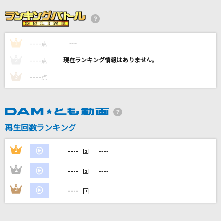
[生音]春泥棒
ヨルシカ
----
----
1
点
[生音]オン・ザ・フロントライン
----
----
2
点
ヒトリエ
----
----
3
点
MILABO
ずっと真夜中でいいのに。
再生回数ランキング
EYE
Kanaria
----
1
----
回
もっと見る
----
2
----
回
----
3
----
回
DAMの新曲・ランキングなど
カラオケ最新情報をチェック！