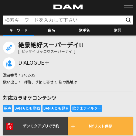
キーワード
曲名
歌手名
歌詞
絶景絶好スーパーデイ!!
カラオケ検索
[ ゼッケイゼッコウスーパーデイ ]
DIALOGUE＋
カラオケ店舗検索
選曲番号：
3402-35
拝啓、季節に寄せて 桜の路地は
カラオケリクエスト
対応カラオケコンテンツ
全国りれき
リアルタイムで歌われている曲の一覧
デンモクアプリで予約
MYリスト保存