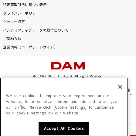
特定商取引法に基づく表示
プライバシーポリシー
クッキー設定
インフォマティブデータの取得について
ご契約方法
企業情報（コーポレートサイト）
© DAIICHIKOSHO CO.,LTD. All Rights Reserved.
このサイトに掲載されている一切の文章・画像・写真・動画・音声等を、手段や形態
を問わず、著作権法の定める範囲を超えて無断で複製、転載、ファイル化などすること
We use cookies to improve your experience on our
を禁じます。
website, to personalize content and ads and to analyze
our traffic. Please click [Cookie Settings] to customize
楽曲及びコンテンツは、機種によりご利用いただけない場合があります。
your cookie settings on our website.
楽曲及びコンテンツの配信日、配信内容が変更になる場合があります。
楽曲によりMYリスト保存ができない場合があります。
Accept All Cookies
JASRAC許諾番号
6602250213Y31015 6602250112Y38026 6602250240Y31015