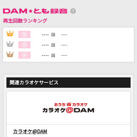
DAMに会員登録・ログインして
再生回数ランキング
カラオケをもっと楽しもう！
----
1
----
回
----
2
----
回
----
3
----
回
自宅でカラオケ歌い放題！
家族や友達と一緒に！練習にも！
関連カラオケサービス
カラオケ@DAM