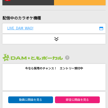
[生音]IGNITE
藍井エイル
配信中のカラオケ機種
[生音]ボクノート
スキマスイッチ
LIVE DAM WAO!
[生音]Wherever you are
ONE OK ROCK
お返事まだカナ？おじさん構文！
2026年8月度
吉本おじさん
今なら採用のチャンス！ エントリー受付中
Again
Mr.Children
おまえさん
DAM★ともボーカルエントリーランキング
back number
動画公開曲を見る
録音公開曲を見る