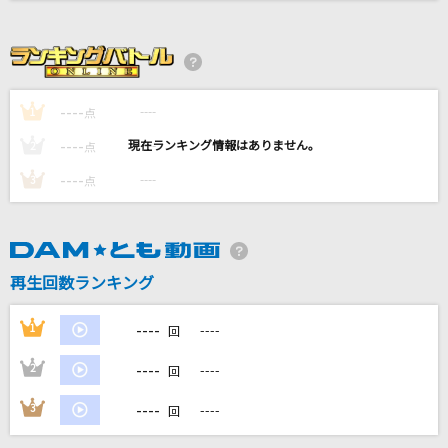
しわあわせ
Vaundy
GO!!!
----
----
1
点
FLOW
----
----
2
点
[生音]Get Wild
----
----
3
点
TM NETWORK(TMN)
[生音]ふられ気分でRock'n'Roll
TOM・CAT
再生回数ランキング
もっと見る
----
1
----
回
----
2
----
DAMの新曲・ランキングなど
回
カラオケ最新情報をチェック！
----
3
----
回