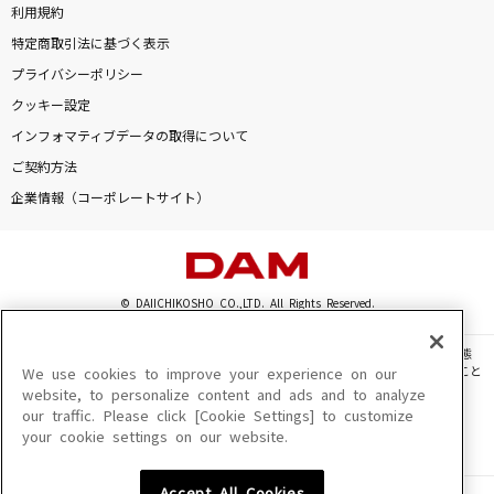
利用規約
特定商取引法に基づく表示
プライバシーポリシー
クッキー設定
インフォマティブデータの取得について
ご契約方法
企業情報（コーポレートサイト）
© DAIICHIKOSHO CO.,LTD. All Rights Reserved.
このサイトに掲載されている一切の文章・画像・写真・動画・音声等を、手段や形態
を問わず、著作権法の定める範囲を超えて無断で複製、転載、ファイル化などすること
We use cookies to improve your experience on our
を禁じます。
website, to personalize content and ads and to analyze
our traffic. Please click [Cookie Settings] to customize
楽曲及びコンテンツは、機種によりご利用いただけない場合があります。
your cookie settings on our website.
楽曲及びコンテンツの配信日、配信内容が変更になる場合があります。
楽曲によりMYリスト保存ができない場合があります。
Accept All Cookies