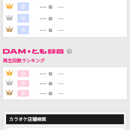
----
1
----
回
DAMに会員登録・ログインして
----
2
----
回
カラオケをもっと楽しもう！
----
3
----
回
自宅でカラオケ歌い放題！
家族や友達と一緒に！練習にも！
再生回数ランキング
----
1
----
回
----
2
----
回
----
3
----
回
カラオケ店舗検索