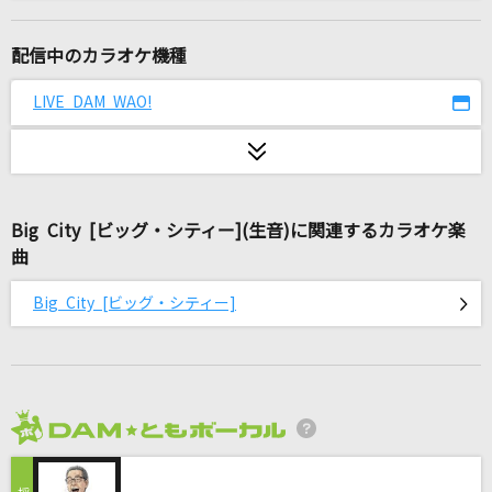
ゴーストアベニュー(ビデオクリップバージョン)
Eve
配信中のカラオケ機種
愛の標識
LIVE DAM WAO!
クリープハイプ
[生音]天体観測
BUMP OF CHICKEN
Big City [ビッグ・シティー](生音)に関連するカラオケ楽
曲
灰色と青(+菅田将暉)
米津玄師
Big City [ビッグ・シティー]
カムパネルラ(ビデオクリップバージョン)
米津玄師
ラブル
2026年8月度
須田景凪