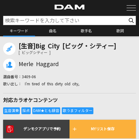
キーワード
曲名
歌手名
歌詞
[生音]Big City [ビッグ・シティー]
カラオケ検索
[ ビッグシティー ]
Merle Haggard
カラオケ店舗検索
選曲番号：
3409-06
I'm tired of this dirty old city,
カラオケリクエスト
対応カラオケコンテンツ
全国りれき
リアルタイムで歌われている曲の一覧
デンモクアプリで予約
MYリスト保存