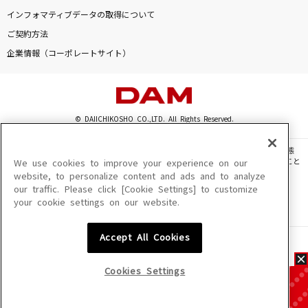
インフォマティブデータの取得について
ご契約方法
企業情報（コーポレートサイト）
© DAIICHIKOSHO CO.,LTD. All Rights Reserved.
このサイトに掲載されている一切の文章・画像・写真・動画・音声等を、手段や形態
を問わず、著作権法の定める範囲を超えて無断で複製、転載、ファイル化などすること
We use cookies to improve your experience on our
を禁じます。
website, to personalize content and ads and to analyze
our traffic. Please click [Cookie Settings] to customize
楽曲及びコンテンツは、機種によりご利用いただけない場合があります。
your cookie settings on our website.
楽曲及びコンテンツの配信日、配信内容が変更になる場合があります。
楽曲によりMYリスト保存ができない場合があります。
Accept All Cookies
JASRAC許諾番号
6602250213Y31015 6602250112Y38026 6602250240Y31015
6602250241Y45122
Cookies Settings
NexTone許諾番号
ID000002945 ID000002947 ID000002937 ID000002938