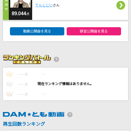
[生音]サクラループ
でんじじい
さん
Chevon
89.044
点
DAM★ともボーカルエントリーランキング
残響散歌
動画公開曲を見る
録音公開曲を見る
Aimer(エメ)
Pretender
Official髭男dism
[生音]紫煙
----
----
1
点
神野美伽
----
----
2
点
もっと見る
----
----
3
点
DAMの新曲・ランキングなど
カラオケ最新情報をチェック！
再生回数ランキング