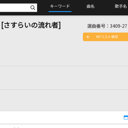
キーワード
曲名
歌手名
gee [さすらいの流れ者]
選曲番号：
3409-27
MYリスト保存