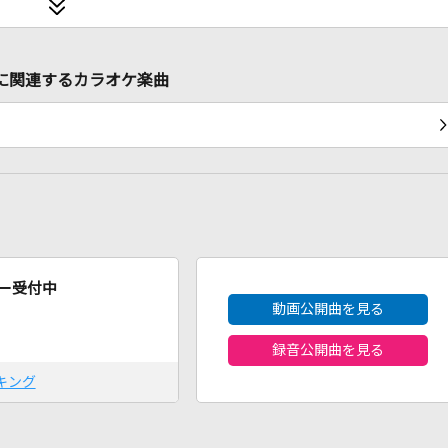
生音)に関連するカラオケ楽曲
2026年8月度
ー受付中
動画公開曲を見る
録音公開曲を見る
キング