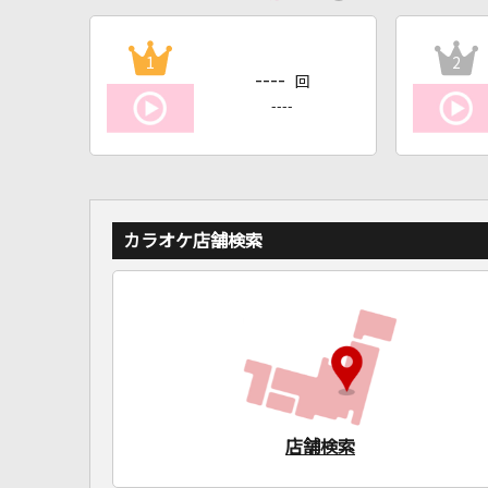
1
2
----
回
----
カラオケ店舗検索
店舗検索