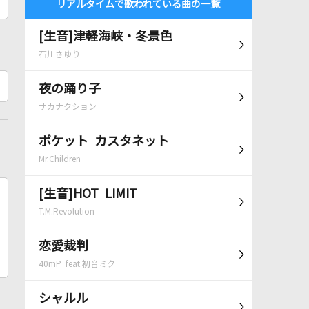
リアルタイムで歌われている曲の一覧
[生音]津軽海峡・冬景色
石川さゆり
夜の踊り子
サカナクション
ポケット カスタネット
Mr.Children
[生音]HOT LIMIT
T.M.Revolution
恋愛裁判
40mP feat.初音ミク
シャルル