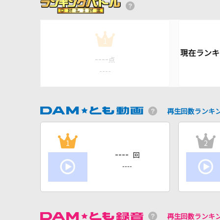
1
----
点
----
再生回数ランキ
1
2
----
回
----
再生回数ランキ